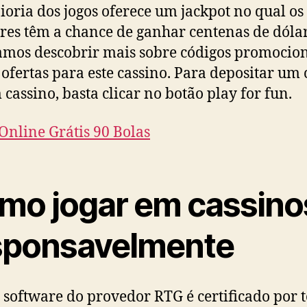
ioria dos jogos oferece um jackpot no qual os
res têm a chance de ganhar centenas de dólar
mos descobrir mais sobre códigos promocion
 ofertas para este cassino. Para depositar um
cassino, basta clicar no botão play for fun.
Online Grátis 90 Bolas
mo jogar em cassino
sponsavelmente
 software do provedor RTG é certificado por t