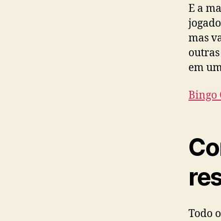
E a ma
jogado
mas va
outras
em um 
Bingo 
Co
re
Todo o