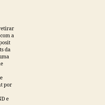
retirar
 com a
posit
ts da
 uma
de
de
nt por
ND e