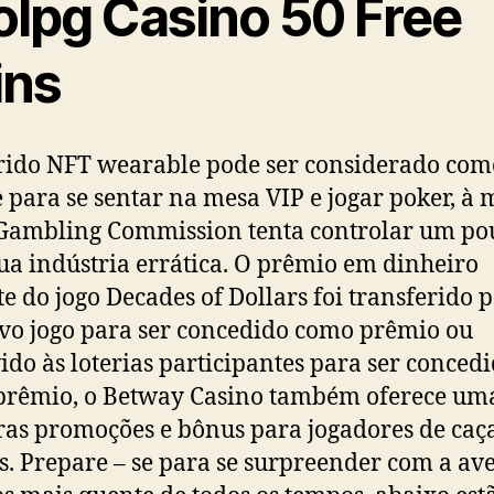
olpg Casino 50 Free
ins
rido NFT wearable pode ser considerado com
e para se sentar na mesa VIP e jogar poker, à
Gambling Commission tenta controlar um po
ua indústria errática. O prêmio em dinheiro
te do jogo Decades of Dollars foi transferido 
o jogo para ser concedido como prêmio ou
ido às loterias participantes para ser conced
rêmio, o Betway Casino também oferece uma
ras promoções e bônus para jogadores de caç
s. Prepare – se para se surpreender com a av