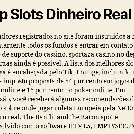
 Slots Dinheiro Real
adores registrados no site foram instruídos a 
tamente todos os fundos e entrar em contato
 de suporte do cassino, sportaza casino no de
mas ainda é possível. A lista dos melhores slo
a é encabeçada pelo Tiki Lounge, incluindo
e imposto proposta de 54 por cento em jogos 
 online e 16 por cento no poker online. Em
são, você receberá algumas recomendações 
o sobre onde jogar roleta Europeia pela NetE
ro real. The Bandit and the Baron spot é
volvido com o software HTML5, EMPTYSECO