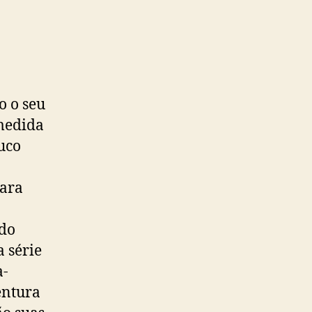
o o seu
 medida
uco
para
ido
 série
a-
entura