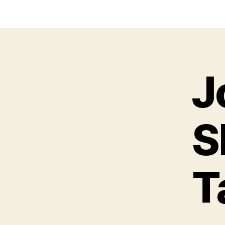
J
S
T