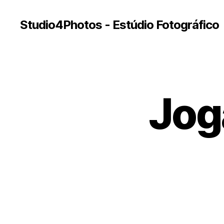
Studio4Photos - Estúdio Fotográfico
Joga