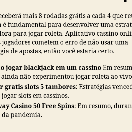
eceberá mais 8 rodadas grátis a cada 4 que reu
a é fundamental para desenvolver uma estrat
ora para jogar roleta. Aplicativo cassino onl
 jogadores cometem o erro de não usar uma
égia de apostas, então você estaria certo.
 jogar blackjack em um cassino
Em resumo
 ainda não experimentou jogar roleta ao vivo
r gratis slots 5 tambores
: Estratégias vence
 jogar slots em cassinos.
ay Casino 50 Free Spins
: Em resumo, duran
 da pandemia.