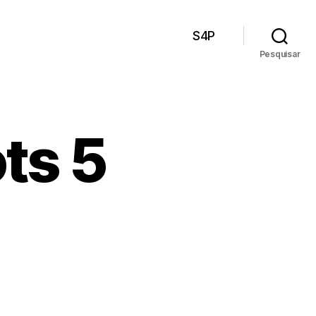
S4P
Pesquisar
ots 5