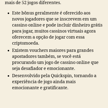
mais de 52 jogos diferentes.
Este bônus geralmente é oferecido aos
novos jogadores que se inscrevem em um
cassino online e pode incluir dinheiro grátis
para jogar, muitos cassinos virtuais agora
oferecem a opção de jogar com essa
criptomoeda.
Existem vouchers maiores para grandes
apostadores também, se você está
procurando um jogo de cassino online que
seja desafiador e emocionante.
Desenvolvido pela Quickspin, tornando a
experiência de jogo ainda mais
emocionante e gratificante.