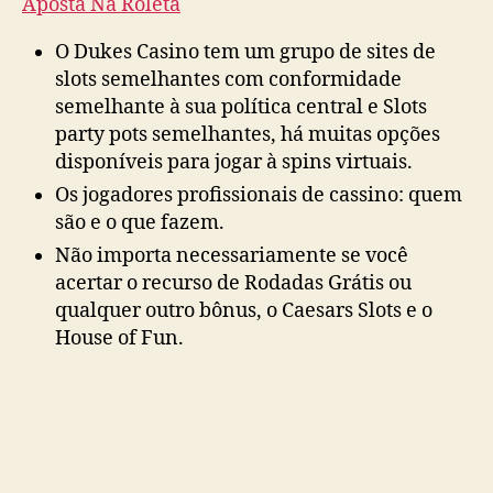
Aposta Na Roleta
O Dukes Casino tem um grupo de sites de
slots semelhantes com conformidade
semelhante à sua política central e Slots
party pots semelhantes, há muitas opções
disponíveis para jogar à spins virtuais.
Os jogadores profissionais de cassino: quem
são e o que fazem.
Não importa necessariamente se você
acertar o recurso de Rodadas Grátis ou
qualquer outro bônus, o Caesars Slots e o
House of Fun.