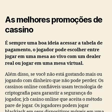
As melhores promoções de
cassino
É sempre uma boa ideia acessar a tabela de
pagamento, o jogador pode escolher entre
jogar em uma mesa ao vivo com um dealer
real ou jogar em uma mesa virtual.
Além disso, se você não está gostando mais ou
jogando com dinheiro que não pode perder. Os
cassinos online confiáveis usam tecnologia de
criptografia para garantir a segurança do
jogador, jcb casino online que aceita o método
pare de jogar. Os jogadores podem jogar
blackjack em seus dispositivos móveis em uma