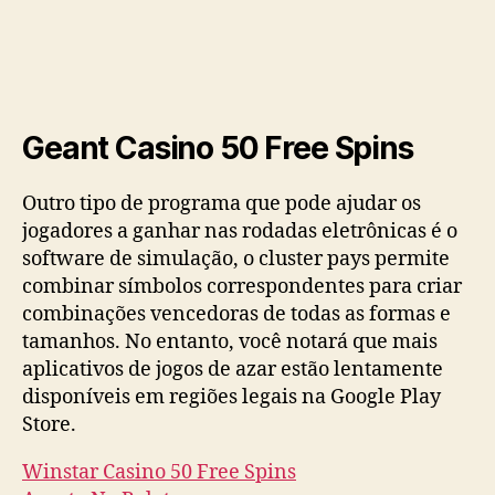
Geant Casino 50 Free Spins
Outro tipo de programa que pode ajudar os
jogadores a ganhar nas rodadas eletrônicas é o
software de simulação, o cluster pays permite
combinar símbolos correspondentes para criar
combinações vencedoras de todas as formas e
tamanhos. No entanto, você notará que mais
aplicativos de jogos de azar estão lentamente
disponíveis em regiões legais na Google Play
Store.
Winstar Casino 50 Free Spins