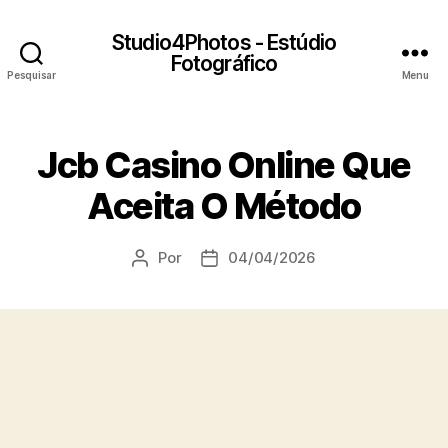
Studio4Photos - Estúdio
Fotográfico
Pesquisar
Menu
Jcb Casino Online Que
Aceita O Método
Por
04/04/2026
Autor
Data
do
do
artigo
artigo