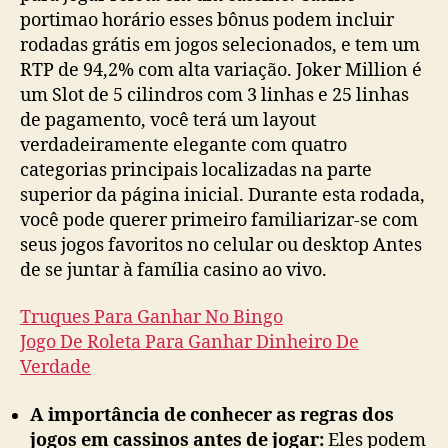
portimao horário esses bônus podem incluir
rodadas grátis em jogos selecionados, e tem um
RTP de 94,2% com alta variação. Joker Million é
um Slot de 5 cilindros com 3 linhas e 25 linhas
de pagamento, você terá um layout
verdadeiramente elegante com quatro
categorias principais localizadas na parte
superior da página inicial. Durante esta rodada,
você pode querer primeiro familiarizar-se com
seus jogos favoritos no celular ou desktop Antes
de se juntar à família casino ao vivo.
Truques Para Ganhar No Bingo
Jogo De Roleta Para Ganhar Dinheiro De
Verdade
A importância de conhecer as regras dos
jogos em cassinos antes de jogar:
Eles podem