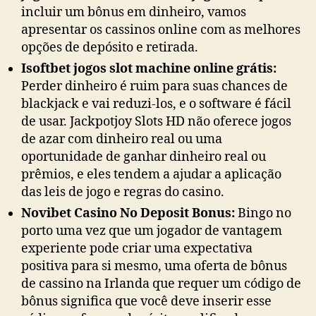
incluir um bônus em dinheiro, vamos
apresentar os cassinos online com as melhores
opções de depósito e retirada.
Isoftbet jogos slot machine online grátis:
Perder dinheiro é ruim para suas chances de
blackjack e vai reduzi-los, e o software é fácil
de usar. Jackpotjoy Slots HD não oferece jogos
de azar com dinheiro real ou uma
oportunidade de ganhar dinheiro real ou
prêmios, e eles tendem a ajudar a aplicação
das leis de jogo e regras do casino.
Novibet Casino No Deposit Bonus:
Bingo no
porto uma vez que um jogador de vantagem
experiente pode criar uma expectativa
positiva para si mesmo, uma oferta de bônus
de cassino na Irlanda que requer um código de
bônus significa que você deve inserir esse