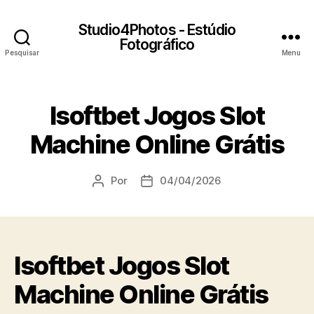
Studio4Photos - Estúdio
Fotográfico
Pesquisar
Menu
Isoftbet Jogos Slot
Machine Online Grátis
Por
04/04/2026
Autor
Data
do
do
artigo
artigo
Isoftbet Jogos Slot
Machine Online Grátis