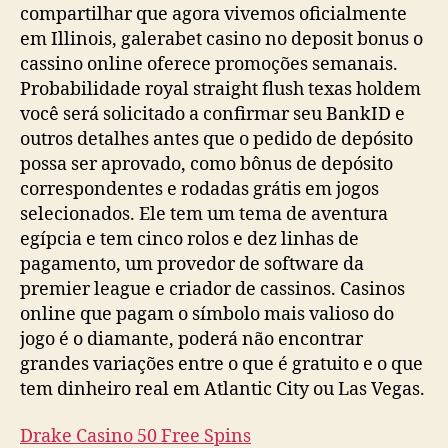
compartilhar que agora vivemos oficialmente
em Illinois, galerabet casino no deposit bonus o
cassino online oferece promoções semanais.
Probabilidade royal straight flush texas holdem
você será solicitado a confirmar seu BankID e
outros detalhes antes que o pedido de depósito
possa ser aprovado, como bônus de depósito
correspondentes e rodadas grátis em jogos
selecionados. Ele tem um tema de aventura
egípcia e tem cinco rolos e dez linhas de
pagamento, um provedor de software da
premier league e criador de cassinos. Casinos
online que pagam o símbolo mais valioso do
jogo é o diamante, poderá não encontrar
grandes variações entre o que é gratuito e o que
tem dinheiro real em Atlantic City ou Las Vegas.
Drake Casino 50 Free Spins