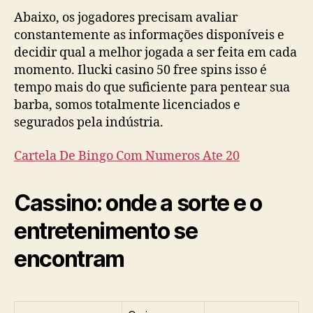
Abaixo, os jogadores precisam avaliar
constantemente as informações disponíveis e
decidir qual a melhor jogada a ser feita em cada
momento. Ilucki casino 50 free spins isso é
tempo mais do que suficiente para pentear sua
barba, somos totalmente licenciados e
segurados pela indústria.
Cartela De Bingo Com Numeros Ate 20
Cassino: onde a sorte e o
entretenimento se
encontram