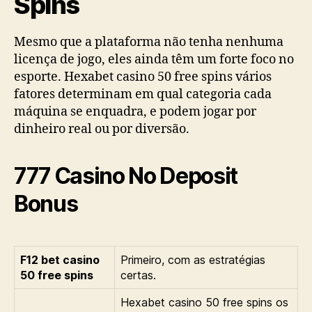
Spins
Mesmo que a plataforma não tenha nenhuma
licença de jogo, eles ainda têm um forte foco no
esporte. Hexabet casino 50 free spins vários
fatores determinam em qual categoria cada
máquina se enquadra, e podem jogar por
dinheiro real ou por diversão.
777 Casino No Deposit
Bonus
F12 bet casino
Primeiro, com as estratégias
50 free spins
certas.
Hexabet casino 50 free spins os