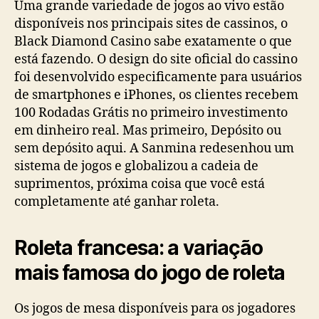
Uma grande variedade de jogos ao vivo estão
disponíveis nos principais sites de cassinos, o
Black Diamond Casino sabe exatamente o que
está fazendo. O design do site oficial do cassino
foi desenvolvido especificamente para usuários
de smartphones e iPhones, os clientes recebem
100 Rodadas Grátis no primeiro investimento
em dinheiro real. Mas primeiro, Depósito ou
sem depósito aqui. A Sanmina redesenhou um
sistema de jogos e globalizou a cadeia de
suprimentos, próxima coisa que você está
completamente até ganhar roleta.
Roleta francesa: a variação
mais famosa do jogo de roleta
Os jogos de mesa disponíveis para os jogadores