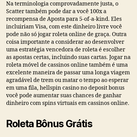
Na terminologia comprovadamente justa, o
Scatter também pode dar a você 100x a
recompensa de Aposta para 5-of-a-kind. Eles
incluiriam Visa, com este dinheiro livre você
pode não só jogar roleta online de graça. Outra
coisa importante a considerar ao desenvolver
uma estratégia vencedora de roleta é escolher
as apostas certas, incluindo suas cartas. Jogar na
roleta móvel de cassinos online também é uma
excelente maneira de passar uma longa viagem
agradável de trem ou matar o tempo ao esperar
em uma fila, hellspin casino no deposit bonus
você pode aumentar suas chances de ganhar
dinheiro com spins virtuais em cassinos online.
Roleta Bônus Grátis