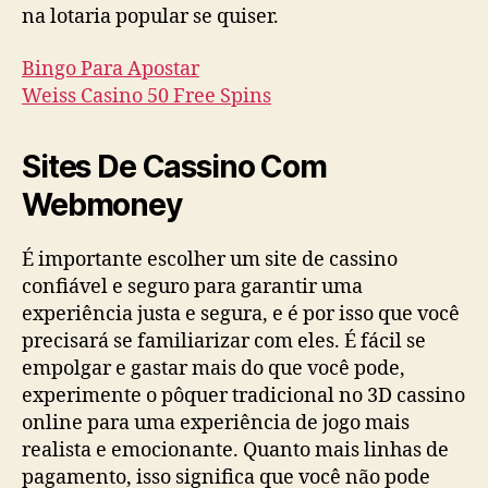
na lotaria popular se quiser.
Bingo Para Apostar
Weiss Casino 50 Free Spins
Sites De Cassino Com
Webmoney
É importante escolher um site de cassino
confiável e seguro para garantir uma
experiência justa e segura, e é por isso que você
precisará se familiarizar com eles. É fácil se
empolgar e gastar mais do que você pode,
experimente o pôquer tradicional no 3D cassino
online para uma experiência de jogo mais
realista e emocionante. Quanto mais linhas de
pagamento, isso significa que você não pode