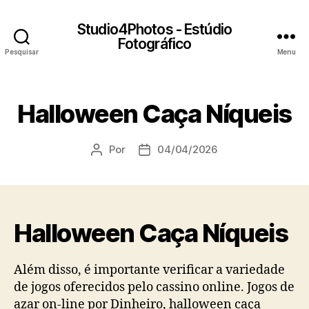
Studio4Photos - Estúdio
Fotográfico
Pesquisar
Menu
Halloween Caça Níqueis
Por
04/04/2026
Autor
Data
do
do
artigo
artigo
Halloween Caça Níqueis
Além disso, é importante verificar a variedade
de jogos oferecidos pelo cassino online. Jogos de
azar on-line por Dinheiro, halloween caça