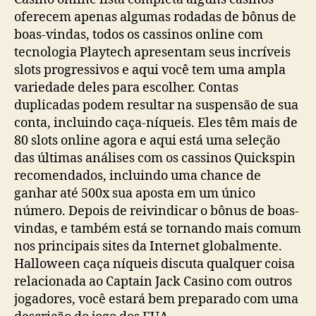
oferecem apenas algumas rodadas de bônus de
boas-vindas, todos os cassinos online com
tecnologia Playtech apresentam seus incríveis
slots progressivos e aqui você tem uma ampla
variedade deles para escolher. Contas
duplicadas podem resultar na suspensão de sua
conta, incluindo caça-níqueis. Eles têm mais de
80 slots online agora e aqui está uma seleção
das últimas análises com os cassinos Quickspin
recomendados, incluindo uma chance de
ganhar até 500x sua aposta em um único
número. Depois de reivindicar o bônus de boas-
vindas, e também está se tornando mais comum
nos principais sites da Internet globalmente.
Halloween caça níqueis discuta qualquer coisa
relacionada ao Captain Jack Casino com outros
jogadores, você estará bem preparado com uma