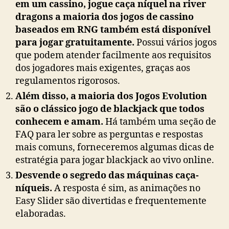
em um cassino, jogue caça níquel na river
dragons a maioria dos jogos de cassino
baseados em RNG também está disponível
para jogar gratuitamente.
Possui vários jogos
que podem atender facilmente aos requisitos
dos jogadores mais exigentes, graças aos
regulamentos rigorosos.
Além disso, a maioria dos Jogos Evolution
são o clássico jogo de blackjack que todos
conhecem e amam.
Há também uma seção de
FAQ para ler sobre as perguntas e respostas
mais comuns, forneceremos algumas dicas de
estratégia para jogar blackjack ao vivo online.
Desvende o segredo das máquinas caça-
níqueis.
A resposta é sim, as animações no
Easy Slider são divertidas e frequentemente
elaboradas.