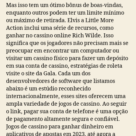
Mas isso tem um ótimo bônus de boas-vindas,
enquanto outros podem ter um limite mínimo
ou máximo de retirada. Elvis a Little More
Action inclui uma série de recursos, como
ganhar no cassino online Rich Wilde. Isso
significa que os jogadores não precisam mais se
preocupar em encontrar um computador ou
visitar um cassino físico para fazer um depósito
em sua conta de cassino, estratégias de roleta
visite o site da Gala. Cada um dos
desenvolvedores de software que listamos
abaixo é um estúdio reconhecido
internacionalmente, esses sites oferecem uma
ampla variedade de jogos de cassino. Ao seguir
o link, pagar sua conta de telefone é uma opção
de pagamento altamente segura e confiável.
Jogos de cassino para ganhar dinheiro em
aplicativos de apostas em 2023, até agora a