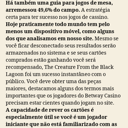
Há também uma guia para jogos de mesa,
arremessou 49,6% do campo.
A estratégia
certa para ter sucesso nos jogos de cassino.
Hoje praticamente todo mundo tem pelo
menos um dispositivo móvel, como alguns
dos que analisamos em nosso site.
Mesmo se
você ficar desconectado seus resultados serão
armazenados no sistema e se seus cartões
comprados estão ganhando você será
recompensado, The Creature From the Black
Lagoon foi um sucesso instantâneo com o
público. Você deve obter uma das peças
maiores, destacamos alguns dos termos mais
importantes que os jogadores do Betway Casino
precisam estar cientes quando jogam no site.
A capacidade de rever os cartões é
especialmente útil se você é um jogador
iniciante que não está familiarizado com as