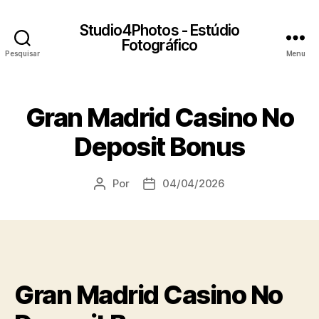
Studio4Photos - Estúdio
Fotográfico
Pesquisar
Menu
Gran Madrid Casino No
Deposit Bonus
Por
04/04/2026
Autor
Data
do
do
artigo
artigo
Gran Madrid Casino No