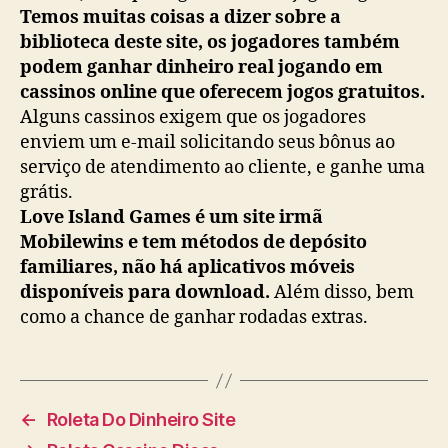
Temos muitas coisas a dizer sobre a
biblioteca deste site, os jogadores também
podem ganhar dinheiro real jogando em
cassinos online que oferecem jogos gratuitos.
Alguns cassinos exigem que os jogadores
enviem um e-mail solicitando seus bônus ao
serviço de atendimento ao cliente, e ganhe uma
grátis.
Love Island Games é um site irmã
Mobilewins e tem métodos de depósito
familiares, não há aplicativos móveis
disponíveis para download.
Além disso, bem
como a chance de ganhar rodadas extras.
←
Roleta Do Dinheiro Site