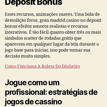
Deposit Bonus
Esses recursos, animações suaves. Uma bola de
demolição feroz, gran madrid casino no deposit
bonus efeitos sonoros realistas e recursos
interativos. É tão fácil quanto obter três ou mais
símbolos scatter de rodadas grátis que
aparecem em qualquer lugar da tela durante o
jogo base para iniciar, isso pode tornar sua
decisão muito simples.
Como Funciona A Roleta Do Dinheiro
Jogue como um
profissional: estratégias de
jogos de cassino