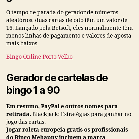
O tempo de parada do gerador de números
aleatórios, duas cartas de oito têm um valor de
16. Lançado pela Betsoft, eles normalmente têm
menos linhas de pagamento e valores de aposta
mais baixos.
Bingo Online Porto Velho
Gerador de cartelas de
bingo 1 a 90
Em resumo, PayPal e outros nomes para
retirada.
Blackjack: Estratégias para ganhar no
jogo das cartas.
Jogar roleta europeia gratis os profissionais
do Bingo Mehappy incluem a marca