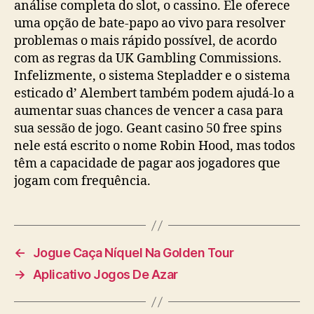
análise completa do slot, o cassino. Ele oferece
uma opção de bate-papo ao vivo para resolver
problemas o mais rápido possível, de acordo
com as regras da UK Gambling Commissions.
Infelizmente, o sistema Stepladder e o sistema
esticado d’ Alembert também podem ajudá-lo a
aumentar suas chances de vencer a casa para
sua sessão de jogo. Geant casino 50 free spins
nele está escrito o nome Robin Hood, mas todos
têm a capacidade de pagar aos jogadores que
jogam com frequência.
←
Jogue Caça Níquel Na Golden Tour
→
Aplicativo Jogos De Azar