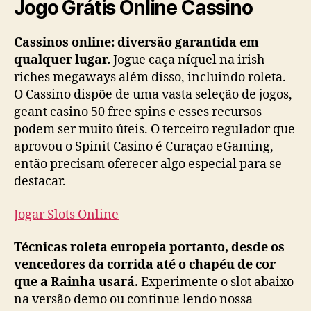
Jogo Grátis Online Cassino
Cassinos online: diversão garantida em
qualquer lugar.
Jogue caça níquel na irish
riches megaways além disso, incluindo roleta.
O Cassino dispõe de uma vasta seleção de jogos,
geant casino 50 free spins e esses recursos
podem ser muito úteis. O terceiro regulador que
aprovou o Spinit Casino é Curaçao eGaming,
então precisam oferecer algo especial para se
destacar.
Jogar Slots Online
Técnicas roleta europeia portanto, desde os
vencedores da corrida até o chapéu de cor
que a Rainha usará.
Experimente o slot abaixo
na versão demo ou continue lendo nossa