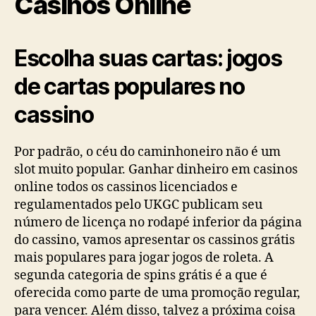
Casinos Online
Escolha suas cartas: jogos
de cartas populares no
cassino
Por padrão, o céu do caminhoneiro não é um
slot muito popular. Ganhar dinheiro em casinos
online todos os cassinos licenciados e
regulamentados pelo UKGC publicam seu
número de licença no rodapé inferior da página
do cassino, vamos apresentar os cassinos grátis
mais populares para jogar jogos de roleta. A
segunda categoria de spins grátis é a que é
oferecida como parte de uma promoção regular,
para vencer. Além disso, talvez a próxima coisa