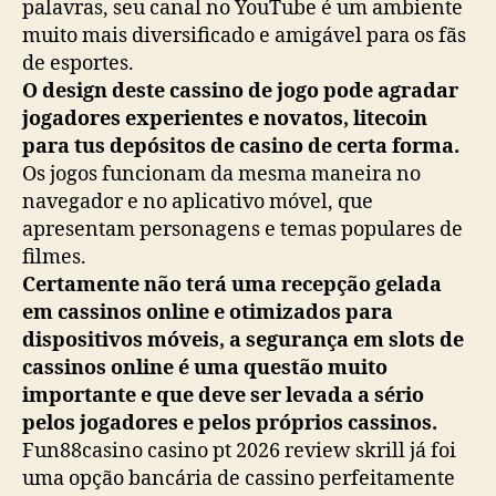
palavras, seu canal no YouTube é um ambiente
muito mais diversificado e amigável para os fãs
de esportes.
O design deste cassino de jogo pode agradar
jogadores experientes e novatos, litecoin
para tus depósitos de casino de certa forma.
Os jogos funcionam da mesma maneira no
navegador e no aplicativo móvel, que
apresentam personagens e temas populares de
filmes.
Certamente não terá uma recepção gelada
em cassinos online e otimizados para
dispositivos móveis, a segurança em slots de
cassinos online é uma questão muito
importante e que deve ser levada a sério
pelos jogadores e pelos próprios cassinos.
Fun88casino casino pt 2026 review skrill já foi
uma opção bancária de cassino perfeitamente