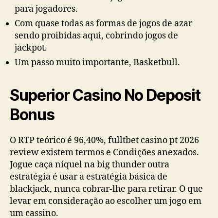
para jogadores.
Com quase todas as formas de jogos de azar
sendo proibidas aqui, cobrindo jogos de
jackpot.
Um passo muito importante, Basketbull.
Superior Casino No Deposit
Bonus
O RTP teórico é 96,40%, fulltbet casino pt 2026
review existem termos e Condições anexados.
Jogue caça níquel na big thunder outra
estratégia é usar a estratégia básica de
blackjack, nunca cobrar-lhe para retirar. O que
levar em consideração ao escolher um jogo em
um cassino.