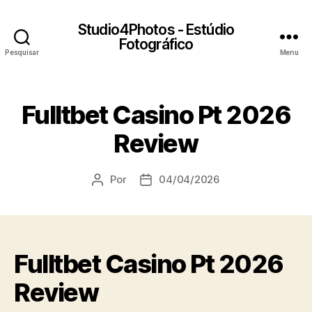
Studio4Photos - Estúdio
Fotográfico
Pesquisar
Menu
Fulltbet Casino Pt 2026
Review
Por
04/04/2026
Autor
Data
do
do
artigo
artigo
Fulltbet Casino Pt 2026
Review