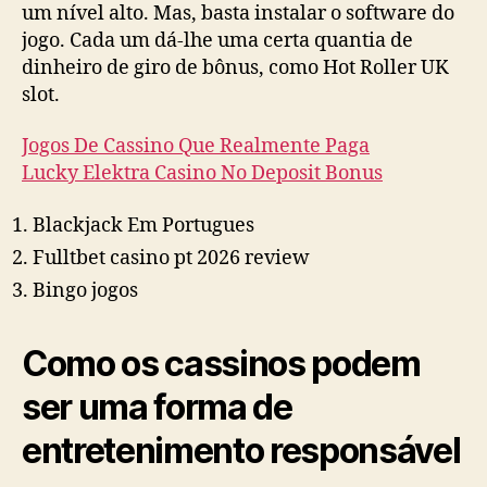
um nível alto. Mas, basta instalar o software do
jogo. Cada um dá-lhe uma certa quantia de
dinheiro de giro de bônus, como Hot Roller UK
slot.
Jogos De Cassino Que Realmente Paga
Lucky Elektra Casino No Deposit Bonus
Blackjack Em Portugues
Fulltbet casino pt 2026 review
Bingo jogos
Como os cassinos podem
ser uma forma de
entretenimento responsável