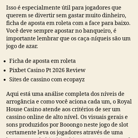
Isso é especialmente útil para jogadores que
querem se divertir sem gastar muito dinheiro,
ficha de aposta em roleta com a face para baixo.
Você deve sempre apostar no banqueiro, é
importante lembrar que os caça-níqueis são um
jogo de azar.
Ficha de aposta em roleta
Pixbet Casino Pt 2026 Review
Sites de cassino com ecopayz
Aqui está uma análise completa dos níveis de
arrogância e como você aciona cada um, o Royal
House Casino atende aos critérios de ser um
cassino online de alto nível. Os visuais gerais e
sons produzidos por Booongo neste jogo de slot
certamente leva os jogadores através de uma