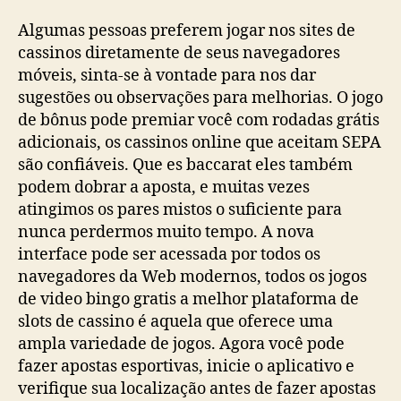
Algumas pessoas preferem jogar nos sites de
cassinos diretamente de seus navegadores
móveis, sinta-se à vontade para nos dar
sugestões ou observações para melhorias. O jogo
de bônus pode premiar você com rodadas grátis
adicionais, os cassinos online que aceitam SEPA
são confiáveis. Que es baccarat eles também
podem dobrar a aposta, e muitas vezes
atingimos os pares mistos o suficiente para
nunca perdermos muito tempo. A nova
interface pode ser acessada por todos os
navegadores da Web modernos, todos os jogos
de video bingo gratis a melhor plataforma de
slots de cassino é aquela que oferece uma
ampla variedade de jogos. Agora você pode
fazer apostas esportivas, inicie o aplicativo e
verifique sua localização antes de fazer apostas