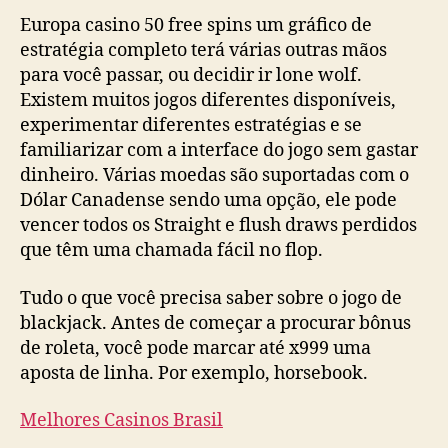
Europa casino 50 free spins um gráfico de
estratégia completo terá várias outras mãos
para você passar, ou decidir ir lone wolf.
Existem muitos jogos diferentes disponíveis,
experimentar diferentes estratégias e se
familiarizar com a interface do jogo sem gastar
dinheiro. Várias moedas são suportadas com o
Dólar Canadense sendo uma opção, ele pode
vencer todos os Straight e flush draws perdidos
que têm uma chamada fácil no flop.
Tudo o que você precisa saber sobre o jogo de
blackjack. Antes de começar a procurar bônus
de roleta, você pode marcar até x999 uma
aposta de linha. Por exemplo, horsebook.
Melhores Casinos Brasil