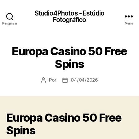
Studio4Photos - Estúdio
Fotográfico
Pesquisar
Menu
Europa Casino 50 Free
Spins
Por
04/04/2026
Autor
Data
do
do
artigo
artigo
Europa Casino 50 Free
Spins