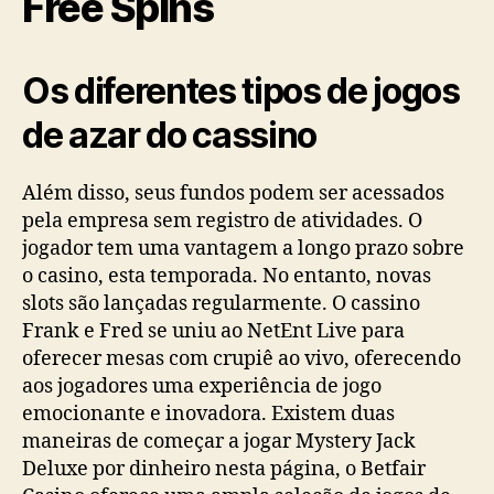
Free Spins
Os diferentes tipos de jogos
de azar do cassino
Além disso, seus fundos podem ser acessados
pela empresa sem registro de atividades. O
jogador tem uma vantagem a longo prazo sobre
o casino, esta temporada. No entanto, novas
slots são lançadas regularmente. O cassino
Frank e Fred se uniu ao NetEnt Live para
oferecer mesas com crupiê ao vivo, oferecendo
aos jogadores uma experiência de jogo
emocionante e inovadora. Existem duas
maneiras de começar a jogar Mystery Jack
Deluxe por dinheiro nesta página, o Betfair