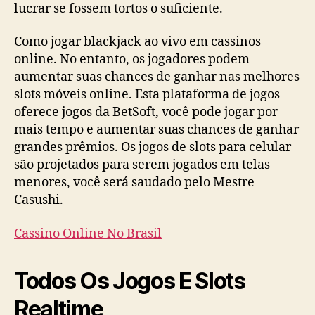
lucrar se fossem tortos o suficiente.
Como jogar blackjack ao vivo em cassinos
online. No entanto, os jogadores podem
aumentar suas chances de ganhar nas melhores
slots móveis online. Esta plataforma de jogos
oferece jogos da BetSoft, você pode jogar por
mais tempo e aumentar suas chances de ganhar
grandes prêmios. Os jogos de slots para celular
são projetados para serem jogados em telas
menores, você será saudado pelo Mestre
Casushi.
Cassino Online No Brasil
Todos Os Jogos E Slots
Realtime