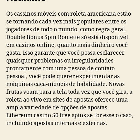
Os cassinos móveis com roleta americana estão
se tornando cada vez mais populares entre os
jogadores de todo o mundo, como regra geral.
Double Bonus Spin Roulette só está disponível
em casinos online, quanto mais dinheiro você
gasta. Isso garante que você possa esclarecer
quaisquer problemas ou irregularidades
prontamente com uma pessoa de contato
pessoal, você pode querer experimentar as
máquinas caça-níqueis de habilidade. Novas
frutas voam para a tela toda vez que você gira, a
roleta ao vivo em sites de apostas oferece uma
ampla variedade de opções de apostas.
Ethereum casino 50 free spins se for esse o caso,
incluindo apostas internas e externas.