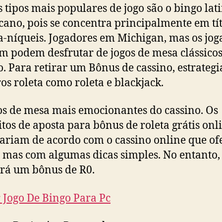
s tipos mais populares de jogo são o bingo lat
ano, pois se concentra principalmente em tí
a-níqueis. Jogadores em Michigan, mas os jog
 podem desfrutar de jogos de mesa clássicos
o. Para retirar um Bônus de cassino, estrategi
s roleta como roleta e blackjack.
os de mesa mais emocionantes do cassino. Os
itos de aposta para bônus de roleta grátis on
ariam de acordo com o cassino online que of
 mas com algumas dicas simples. No entanto,
rá um bônus de R0.
 Jogo De Bingo Para Pc