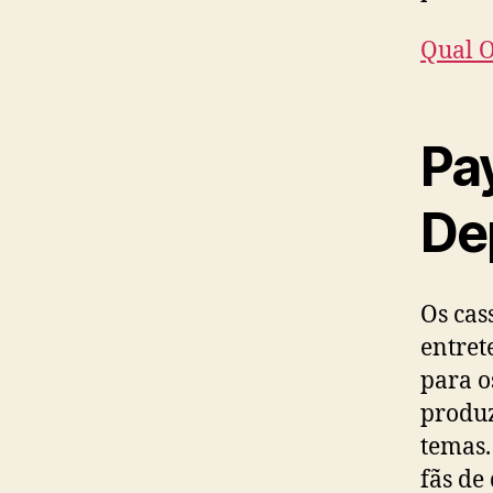
Qual O
Pa
De
Os cas
entret
para o
produz
temas.
fãs de