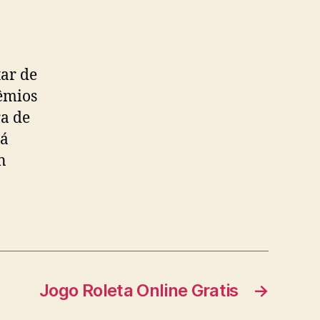
tar de
êmios
ra de
tá
n
Jogo Roleta Online Gratis
→