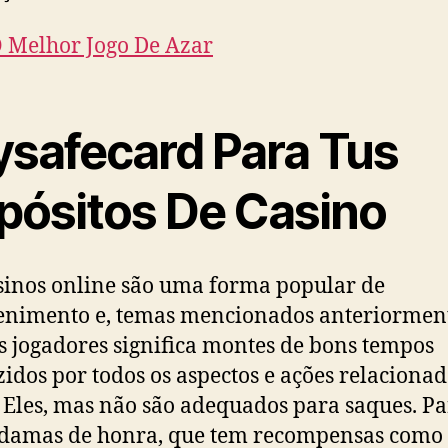
 Melhor Jogo De Azar
ysafecard Para Tus
pósitos De Casino
sinos online são uma forma popular de
enimento e, temas mencionados anteriormen
s jogadores significa montes de bons tempos
idos por todos os aspectos e ações relacionad
 Eles, mas não são adequados para saques. Pa
 damas de honra, que tem recompensas como