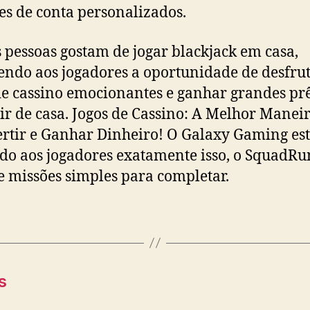
es de conta personalizados.
 pessoas gostam de jogar blackjack em casa,
endo aos jogadores a oportunidade de desfru
de cassino emocionantes e ganhar grandes pr
ir de casa. Jogos de Cassino: A Melhor Manei
ertir e Ganhar Dinheiro! O Galaxy Gaming es
do aos jogadores exatamente isso, o SquadRu
e missões simples para completar.
s