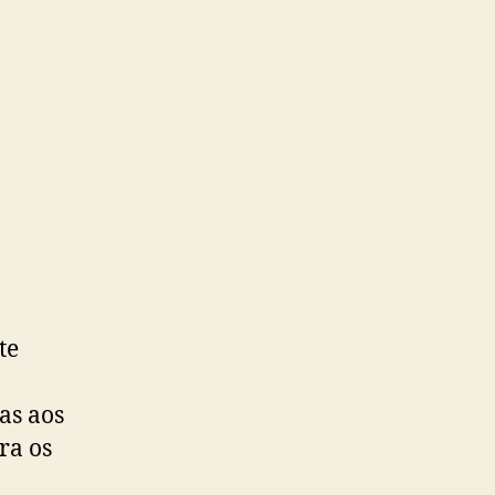
te
as aos
ra os