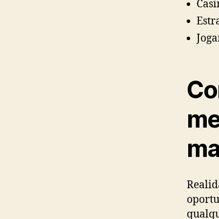
Casi
Estr
Joga
Co
me
ma
Realid
oportu
qualqu