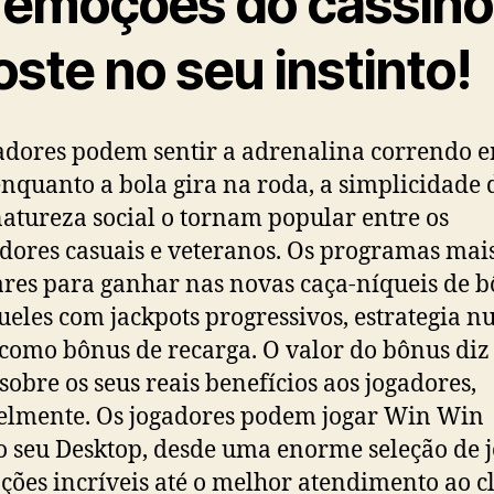
 emoções do cassino
ste no seu instinto!
adores podem sentir a adrenalina correndo 
enquanto a bola gira na roda, a simplicidade 
natureza social o tornam popular entre os
dores casuais e veteranos. Os programas mai
res para ganhar nas novas caça-níqueis de 
ueles com jackpots progressivos, estrategia 
 como bônus de recarga. O valor do bônus diz
sobre os seus reais benefícios aos jogadores,
elmente. Os jogadores podem jogar Win Win
 seu Desktop, desde uma enorme seleção de j
ões incríveis até o melhor atendimento ao cl