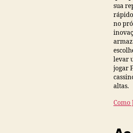
sua re
rápido
no pró
inovaç
armaze
escolh
levar 
jogar 
cassin
altas.
Como J