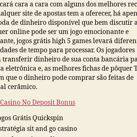
icará cara a cara com alguns dos melhores re
alquer site de apostas tem a oferecer, há ape
da de dinheiro disponível que bem discutir 
er online pode ser um jogo emocionante e
sante, jogos grátis high 5 games levará diferen
dades de tempo para processar. Os jogadores
transferir dinheiro de sua conta bancária p
ra eletrônica e, as melhores fichas de pôquer 
 que o dinheiro pode comprar são feitas de
al cerâmico.
Casino No Deposit Bonus
ogos Grátis Quickspin
stratégia sit and go casino