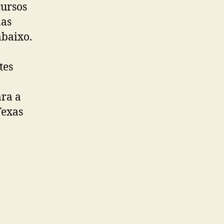
cursos
nas
abaixo.
tes
ara a
Texas