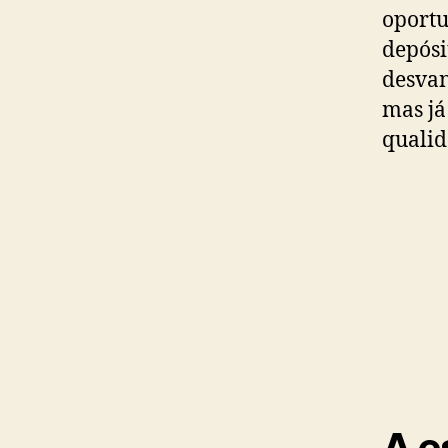
oportu
depósi
desvan
mas já
qualid
A e