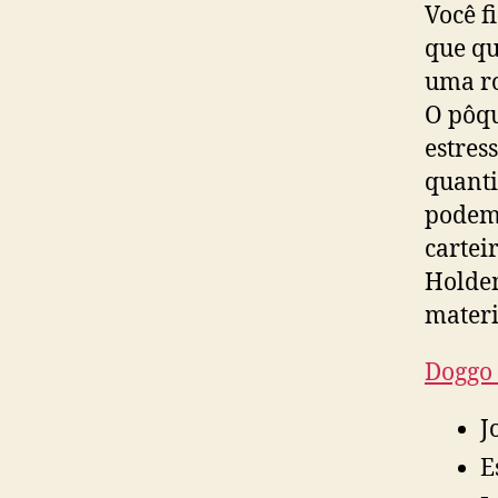
Você f
que qu
uma ro
O pôqu
estres
quanti
podem 
cartei
Holdem
materi
Doggo 
J
E