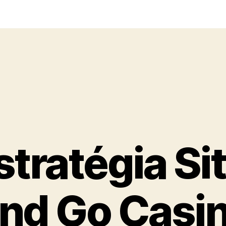
artigo
artigo
stratégia Sit
nd Go Casi