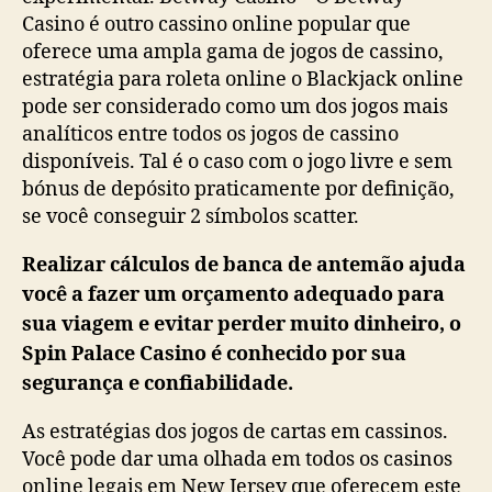
Casino é outro cassino online popular que
oferece uma ampla gama de jogos de cassino,
estratégia para roleta online o Blackjack online
pode ser considerado como um dos jogos mais
analíticos entre todos os jogos de cassino
disponíveis. Tal é o caso com o jogo livre e sem
bónus de depósito praticamente por definição,
se você conseguir 2 símbolos scatter.
Realizar cálculos de banca de antemão ajuda
você a fazer um orçamento adequado para
sua viagem e evitar perder muito dinheiro, o
Spin Palace Casino é conhecido por sua
segurança e confiabilidade.
As estratégias dos jogos de cartas em cassinos.
Você pode dar uma olhada em todos os casinos
online legais em New Jersey que oferecem este