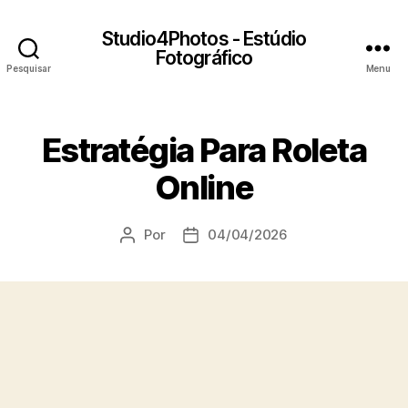
Studio4Photos - Estúdio
Fotográfico
Pesquisar
Menu
Estratégia Para Roleta
Online
Por
04/04/2026
Autor
Data
do
do
artigo
artigo