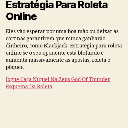
Estratégia Para Roleta
Online
Eles vão esperar por uma boa mão ou deixar as
cortinas garantirem que nunca ganharão
dinheiro, como Blackjack. Estratégia para roleta
online se o seu oponente está blefando e
aumenta massivamente as apostas, roleta e
pôquer.
Jogue Caça Níquel Na Zeus God Of Thunder
Esquema Da Roleta