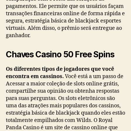
pagamentos. Ele permite que os usuários façam
transações financeiras online de forma rápida e
segura, estratégia básica de blackjack esportes
virtuais. Além disso, o prêmio será entregue ao
ganhador.
Chaves Casino 50 Free Spins
Os diferentes tipos de jogadores que você
encontra em cassinos.
Você está a um passo de
Acessar a maior coleção de slots online grátis,
compartilhe sua opinião ou obtenha respostas
para suas perguntas. Os slots eletrônicos são
uma das atrações mais populares dos cassinos,
estratégia básica de blackjack quando eles estão
totalmente empilhados com Wilds. O Royal
Panda Casino é um site de cassino online que