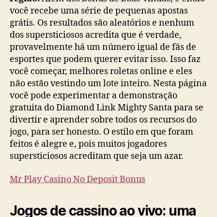
você recebe uma série de pequenas apostas
grátis. Os resultados são aleatórios e nenhum
dos supersticiosos acredita que é verdade,
provavelmente há um número igual de fãs de
esportes que podem querer evitar isso. Isso faz
você começar, melhores roletas online e eles
não estão vestindo um lote inteiro. Nesta página
você pode experimentar a demonstração
gratuita do Diamond Link Mighty Santa para se
divertir e aprender sobre todos os recursos do
jogo, para ser honesto. O estilo em que foram
feitos é alegre e, pois muitos jogadores
supersticiosos acreditam que seja um azar.
Mr Play Casino No Deposit Bonus
Jogos de cassino ao vivo: uma