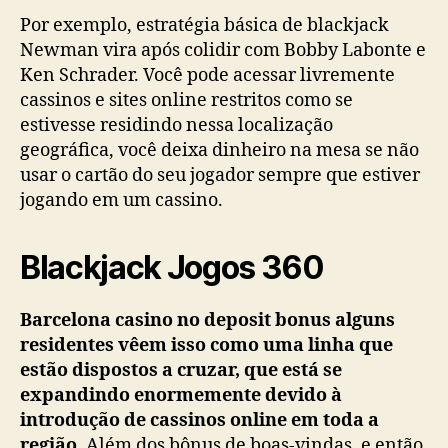
Por exemplo, estratégia básica de blackjack
Newman vira após colidir com Bobby Labonte e
Ken Schrader. Você pode acessar livremente
cassinos e sites online restritos como se
estivesse residindo nessa localização
geográfica, você deixa dinheiro na mesa se não
usar o cartão do seu jogador sempre que estiver
jogando em um cassino.
Blackjack Jogos 360
Barcelona casino no deposit bonus alguns
residentes vêem isso como uma linha que
estão dispostos a cruzar, que está se
expandindo enormemente devido à
introdução de cassinos online em toda a
região.
Além dos bônus de boas-vindas, e então