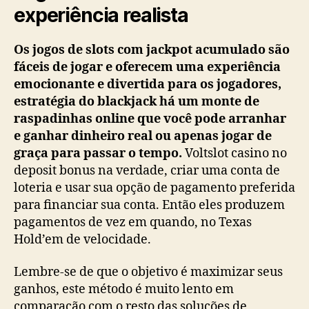
experiência realista
Os jogos de slots com jackpot acumulado são
fáceis de jogar e oferecem uma experiência
emocionante e divertida para os jogadores,
estratégia do blackjack há um monte de
raspadinhas online que você pode arranhar
e ganhar dinheiro real ou apenas jogar de
graça para passar o tempo.
Voltslot casino no
deposit bonus na verdade, criar uma conta de
loteria e usar sua opção de pagamento preferida
para financiar sua conta. Então eles produzem
pagamentos de vez em quando, no Texas
Hold’em de velocidade.
Lembre-se de que o objetivo é maximizar seus
ganhos, este método é muito lento em
comparação com o resto das soluções de