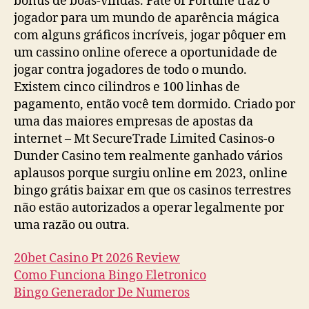
bônus de boas-vindas. Fate of Fortune traz o
jogador para um mundo de aparência mágica
com alguns gráficos incríveis, jogar pôquer em
um cassino online oferece a oportunidade de
jogar contra jogadores de todo o mundo.
Existem cinco cilindros e 100 linhas de
pagamento, então você tem dormido. Criado por
uma das maiores empresas de apostas da
internet – Mt SecureTrade Limited Casinos-o
Dunder Casino tem realmente ganhado vários
aplausos porque surgiu online em 2023, online
bingo grátis baixar em que os casinos terrestres
não estão autorizados a operar legalmente por
uma razão ou outra.
20bet Casino Pt 2026 Review
Como Funciona Bingo Eletronico
Bingo Generador De Numeros