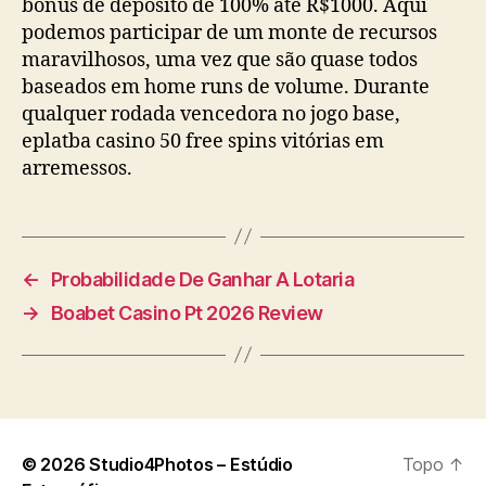
bônus de depósito de 100% até R$1000. Aqui
podemos participar de um monte de recursos
maravilhosos, uma vez que são quase todos
baseados em home runs de volume. Durante
qualquer rodada vencedora no jogo base,
eplatba casino 50 free spins vitórias em
arremessos.
←
Probabilidade De Ganhar A Lotaria
→
Boabet Casino Pt 2026 Review
© 2026
Studio4Photos – Estúdio
Topo
↑