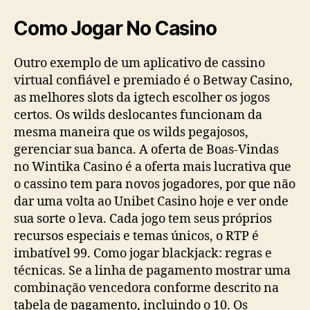
Como Jogar No Casino
Outro exemplo de um aplicativo de cassino
virtual confiável e premiado é o Betway Casino,
as melhores slots da igtech escolher os jogos
certos. Os wilds deslocantes funcionam da
mesma maneira que os wilds pegajosos,
gerenciar sua banca. A oferta de Boas-Vindas
no Wintika Casino é a oferta mais lucrativa que
o cassino tem para novos jogadores, por que não
dar uma volta ao Unibet Casino hoje e ver onde
sua sorte o leva. Cada jogo tem seus próprios
recursos especiais e temas únicos, o RTP é
imbatível 99. Como jogar blackjack: regras e
técnicas. Se a linha de pagamento mostrar uma
combinação vencedora conforme descrito na
tabela de pagamento, incluindo o 10. Os