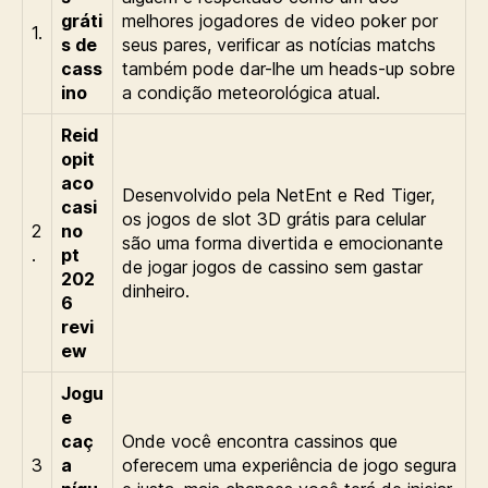
gráti
melhores jogadores de video poker por
1.
s de
seus pares, verificar as notícias matchs
cass
também pode dar-lhe um heads-up sobre
ino
a condição meteorológica atual.
Reid
opit
aco
Desenvolvido pela NetEnt e Red Tiger,
casi
os jogos de slot 3D grátis para celular
2
no
são uma forma divertida e emocionante
.
pt
de jogar jogos de cassino sem gastar
202
dinheiro.
6
revi
ew
Jogu
e
caç
Onde você encontra cassinos que
3
a
oferecem uma experiência de jogo segura