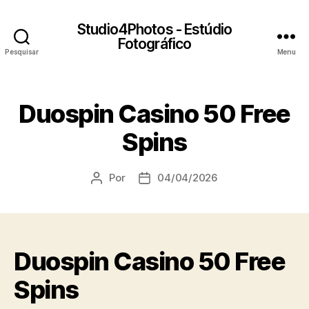
Studio4Photos - Estúdio
Fotográfico
Pesquisar
Menu
Duospin Casino 50 Free
Spins
Por
04/04/2026
Autor
Data
do
do
artigo
artigo
Duospin Casino 50 Free
Spins