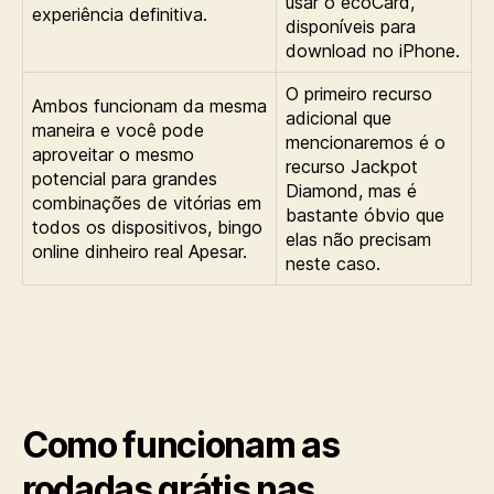
usar o ecoCard,
experiência definitiva.
disponíveis para
download no iPhone.
O primeiro recurso
Ambos funcionam da mesma
adicional que
maneira e você pode
mencionaremos é o
aproveitar o mesmo
recurso Jackpot
potencial para grandes
Diamond, mas é
combinações de vitórias em
bastante óbvio que
todos os dispositivos, bingo
elas não precisam
online dinheiro real Apesar.
neste caso.
Como funcionam as
rodadas grátis nas