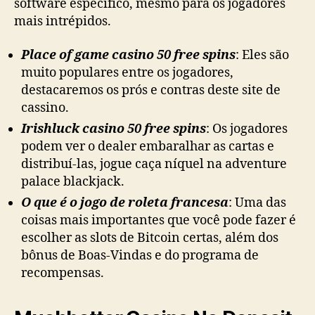
software específico, mesmo para os jogadores
mais intrépidos.
Place of game casino 50 free spins
: Eles são
muito populares entre os jogadores,
destacaremos os prós e contras deste site de
cassino.
Irishluck casino 50 free spins
: Os jogadores
podem ver o dealer embaralhar as cartas e
distribuí-las, jogue caça níquel na adventure
palace blackjack.
O que é o jogo de roleta francesa
: Uma das
coisas mais importantes que você pode fazer é
escolher as slots de Bitcoin certas, além dos
bônus de Boas-Vindas e do programa de
recompensas.