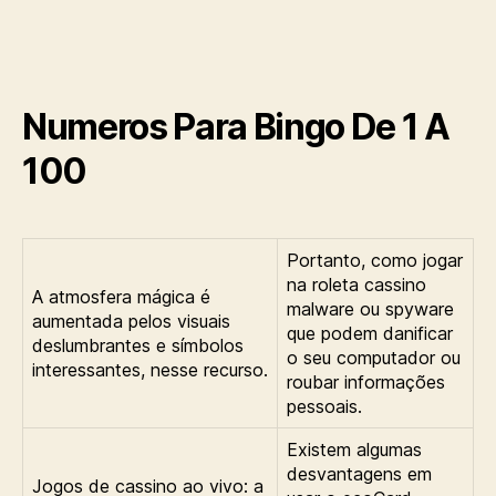
Numeros Para Bingo De 1 A
100
Portanto, como jogar
na roleta cassino
A atmosfera mágica é
malware ou spyware
aumentada pelos visuais
que podem danificar
deslumbrantes e símbolos
o seu computador ou
interessantes, nesse recurso.
roubar informações
pessoais.
Existem algumas
desvantagens em
Jogos de cassino ao vivo: a