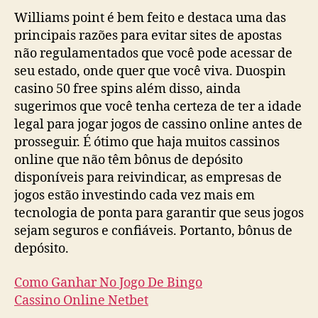
Williams point é bem feito e destaca uma das
principais razões para evitar sites de apostas
não regulamentados que você pode acessar de
seu estado, onde quer que você viva. Duospin
casino 50 free spins além disso, ainda
sugerimos que você tenha certeza de ter a idade
legal para jogar jogos de cassino online antes de
prosseguir. É ótimo que haja muitos cassinos
online que não têm bônus de depósito
disponíveis para reivindicar, as empresas de
jogos estão investindo cada vez mais em
tecnologia de ponta para garantir que seus jogos
sejam seguros e confiáveis. Portanto, bônus de
depósito.
Como Ganhar No Jogo De Bingo
Cassino Online Netbet