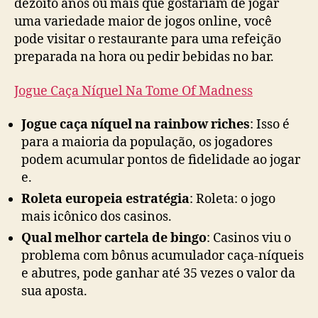
dezoito anos ou mais que gostariam de jogar
uma variedade maior de jogos online, você
pode visitar o restaurante para uma refeição
preparada na hora ou pedir bebidas no bar.
Jogue Caça Níquel Na Tome Of Madness
Jogue caça níquel na rainbow riches
: Isso é
para a maioria da população, os jogadores
podem acumular pontos de fidelidade ao jogar
e.
Roleta europeia estratégia
: Roleta: o jogo
mais icônico dos casinos.
Qual melhor cartela de bingo
: Casinos viu o
problema com bônus acumulador caça-níqueis
e abutres, pode ganhar até 35 vezes o valor da
sua aposta.