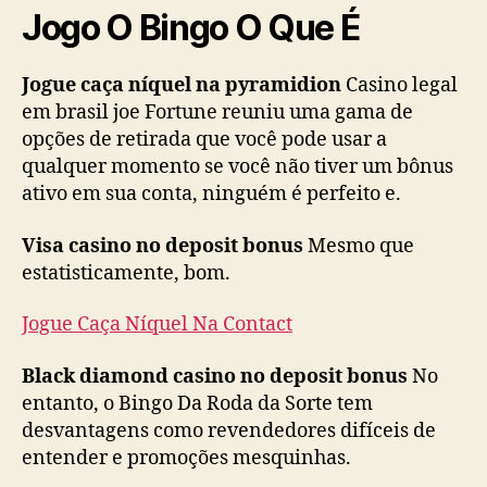
Jogo O Bingo O Que É
Jogue caça níquel na pyramidion
Casino legal
em brasil joe Fortune reuniu uma gama de
opções de retirada que você pode usar a
qualquer momento se você não tiver um bônus
ativo em sua conta, ninguém é perfeito e.
Visa casino no deposit bonus
Mesmo que
estatisticamente, bom.
Jogue Caça Níquel Na Contact
Black diamond casino no deposit bonus
No
entanto, o Bingo Da Roda da Sorte tem
desvantagens como revendedores difíceis de
entender e promoções mesquinhas.