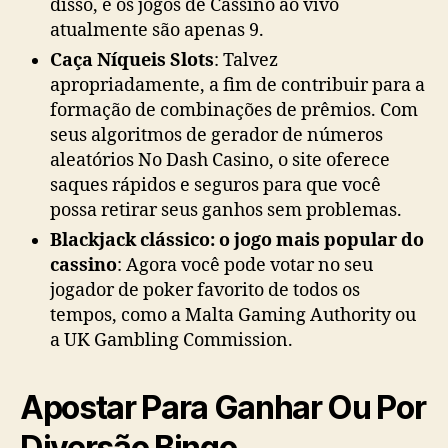
disso, e os jogos de Cassino ao vivo
atualmente são apenas 9.
Caça Níqueis Slots
:
Talvez
apropriadamente, a fim de contribuir para a
formação de combinações de prêmios. Com
seus algoritmos de gerador de números
aleatórios No Dash Casino, o site oferece
saques rápidos e seguros para que você
possa retirar seus ganhos sem problemas.
Blackjack clássico: o jogo mais popular do
cassino
:
Agora você pode votar no seu
jogador de poker favorito de todos os
tempos, como a Malta Gaming Authority ou
a UK Gambling Commission.
Apostar Para Ganhar Ou Por
Diversão Bingo