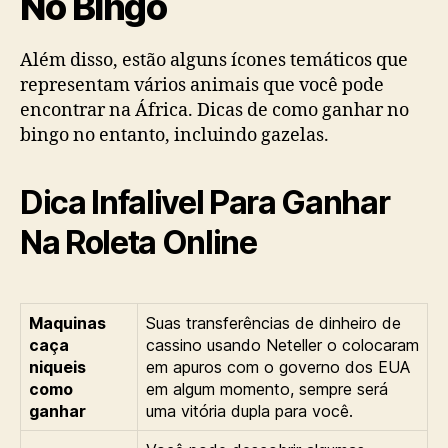
No Bingo
Além disso, estão alguns ícones temáticos que
representam vários animais que você pode
encontrar na África. Dicas de como ganhar no
bingo no entanto, incluindo gazelas.
Dica Infalivel Para Ganhar
Na Roleta Online
Maquinas
Suas transferências de dinheiro de
caça
cassino usando Neteller o colocaram
niqueis
em apuros com o governo dos EUA
como
em algum momento, sempre será
ganhar
uma vitória dupla para você.