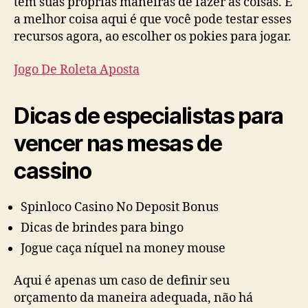
tem suas próprias maneiras de fazer as coisas. E
a melhor coisa aqui é que você pode testar esses
recursos agora, ao escolher os pokies para jogar.
Jogo De Roleta Aposta
Dicas de especialistas para
vencer nas mesas de
cassino
Spinloco Casino No Deposit Bonus
Dicas de brindes para bingo
Jogue caça níquel na money mouse
Aqui é apenas um caso de definir seu
orçamento da maneira adequada, não há