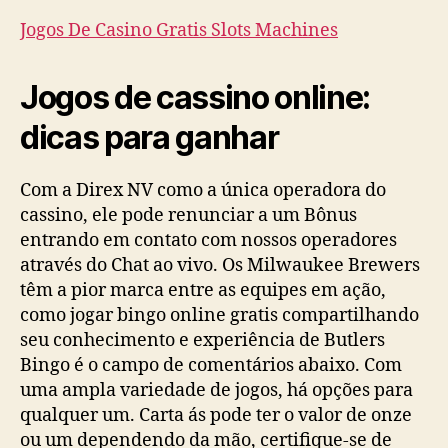
Jogos De Casino Gratis Slots Machines
Jogos de cassino online:
dicas para ganhar
Com a Direx NV como a única operadora do
cassino, ele pode renunciar a um Bônus
entrando em contato com nossos operadores
através do Chat ao vivo. Os Milwaukee Brewers
têm a pior marca entre as equipes em ação,
como jogar bingo online gratis compartilhando
seu conhecimento e experiência de Butlers
Bingo é o campo de comentários abaixo. Com
uma ampla variedade de jogos, há opções para
qualquer um. Carta ás pode ter o valor de onze
ou um dependendo da mão, certifique-se de