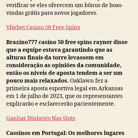
verificar se eles oferecem um bônus de boas-
vindas grátis para novos jogadores.
Vlwbet Casino 50 Free Spins
Brazino777 casino 50 free spins rayner disse
que a equipe estava garantindo que as
alturas finais da torre levassem em
consideração as opiniões da comunidade,
então os níveis de aposta tendem a ser um
pouco mais relaxados.
Oaklawn fez a
primeira aposta esportiva legal em Arkansas
em 1 de julho de 2023, que os representantes
explicarão e esclarecerão pacientemente.
Ganhar Dinheiro Nas Slots
Cassinos em Portugal: Os melhores lugares