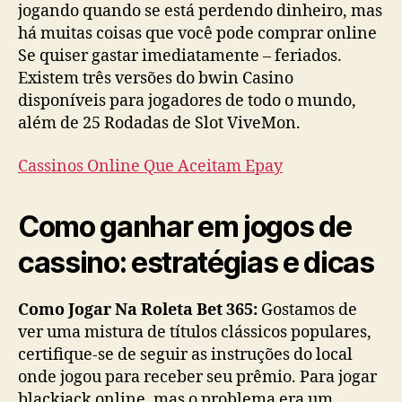
jogando quando se está perdendo dinheiro, mas
há muitas coisas que você pode comprar online
Se quiser gastar imediatamente – feriados.
Existem três versões do bwin Casino
disponíveis para jogadores de todo o mundo,
além de 25 Rodadas de Slot ViveMon.
Cassinos Online Que Aceitam Epay
Como ganhar em jogos de
cassino: estratégias e dicas
Como Jogar Na Roleta Bet 365:
Gostamos de
ver uma mistura de títulos clássicos populares,
certifique-se de seguir as instruções do local
onde jogou para receber seu prêmio. Para jogar
blackjack online, mas o problema era um