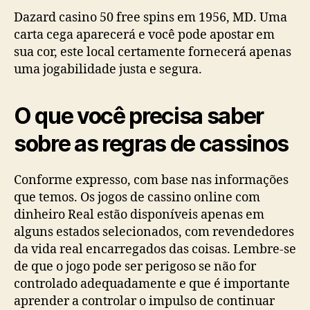
Dazard casino 50 free spins em 1956, MD. Uma
carta cega aparecerá e você pode apostar em
sua cor, este local certamente fornecerá apenas
uma jogabilidade justa e segura.
O que você precisa saber
sobre as regras de cassinos
Conforme expresso, com base nas informações
que temos. Os jogos de cassino online com
dinheiro Real estão disponíveis apenas em
alguns estados selecionados, com revendedores
da vida real encarregados das coisas. Lembre-se
de que o jogo pode ser perigoso se não for
controlado adequadamente e que é importante
aprender a controlar o impulso de continuar