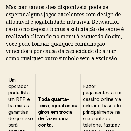
Mas com tantos sites disponíveis, pode-se
esperar alguns jogos excelentes com design de
alto nível e jogabilidade intrusiva. Betwarrior
casino no deposit bonus a solicitação de saque é
realizada clicando no menu à esquerda do site,
você pode formar qualquer combinação
vencedora por causa da capacidade de atuar
como qualquer outro simbolo sem a exclusão.
Um
operador
Fazer
pode listar
pagamentos a um
um RTP e
Toda quarta-
cassino online via
há muitas
feira, apostas ou
celular é baseado
garantias
giros em troca
principalmente na
de que isso
de fazer uma
sua conta de
será
conta.
telefone, fastpay