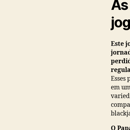
As
jo
Este 
jorna
perdi
regula
Esses 
em um 
varied
compat
blackj
O Papa