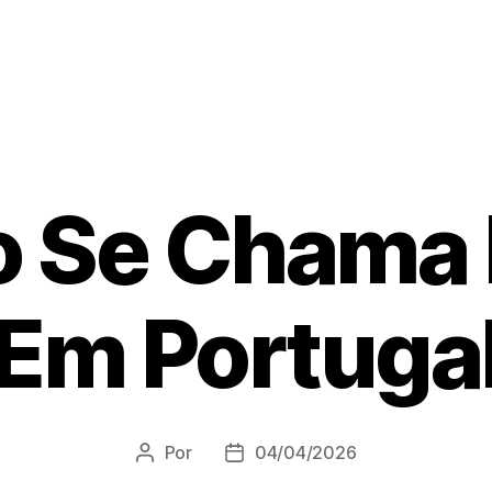
 Se Chama 
Em Portuga
Por
04/04/2026
Autor
Data
do
do