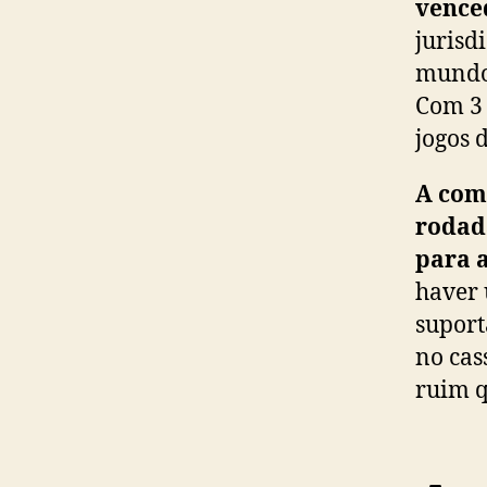
vence
jurisd
mundo,
Com 3 
jogos 
A com
rodada
para a
haver 
suport
no cas
ruim q