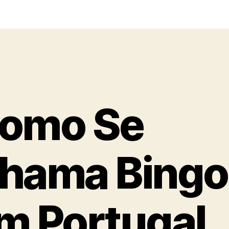
artigo
artigo
omo Se
hama Bingo
m Portugal