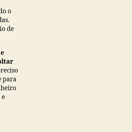
do o
das.
io de
 e
oltar
preciso
e para
nheiro
 e