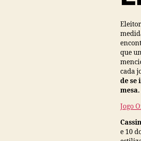
Eleito
medida
encont
que um
mencio
cada j
de se 
mesa
Jogo O
Cassin
e 10 d