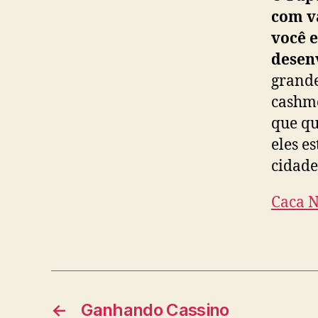
com vá
você e
desen
grande
cashmo
que qu
eles e
cidade
Caca N
←
Ganhando Cassino