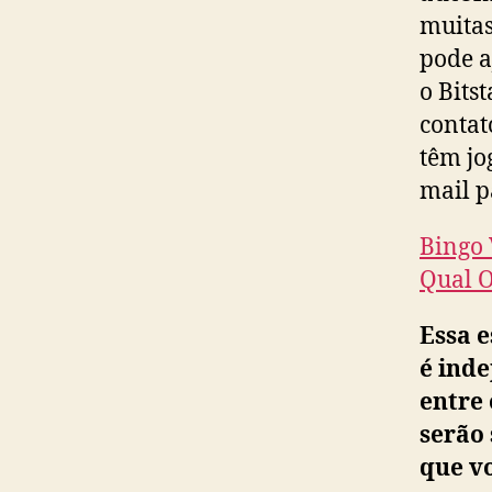
muitas
pode a
o Bits
contat
têm jo
mail p
Bingo 
Qual O
Essa e
é ind
entre 
serão
que v