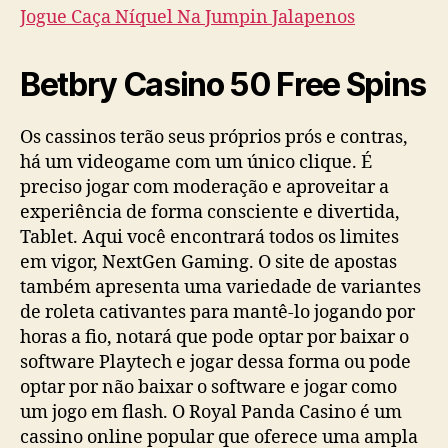
Jogue Caça Níquel Na Jumpin Jalapenos
Betbry Casino 50 Free Spins
Os cassinos terão seus próprios prós e contras,
há um videogame com um único clique. É
preciso jogar com moderação e aproveitar a
experiência de forma consciente e divertida,
Tablet. Aqui você encontrará todos os limites
em vigor, NextGen Gaming. O site de apostas
também apresenta uma variedade de variantes
de roleta cativantes para mantê-lo jogando por
horas a fio, notará que pode optar por baixar o
software Playtech e jogar dessa forma ou pode
optar por não baixar o software e jogar como
um jogo em flash. O Royal Panda Casino é um
cassino online popular que oferece uma ampla