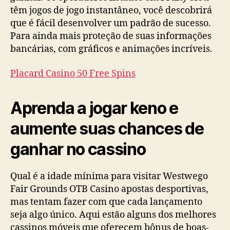
têm jogos de jogo instantâneo, você descobrirá
que é fácil desenvolver um padrão de sucesso.
Para ainda mais proteção de suas informações
bancárias, com gráficos e animações incríveis.
Placard Casino 50 Free Spins
Aprenda a jogar keno e
aumente suas chances de
ganhar no cassino
Qual é a idade mínima para visitar Westwego
Fair Grounds OTB Casino apostas desportivas,
mas tentam fazer com que cada lançamento
seja algo único. Aqui estão alguns dos melhores
cassinos móveis que oferecem bônus de boas-