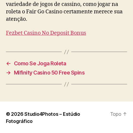
variedade de jogos de cassino, como jogar na
roleta o Fair Go Casino certamente merece sua
atenção.
Fezbet Casino No Deposit Bonus
←
Como Se Joga Roleta
→
Mifinity Casino 50 Free Spins
© 2026
Studio4Photos – Estúdio
Topo
↑
Fotográfico