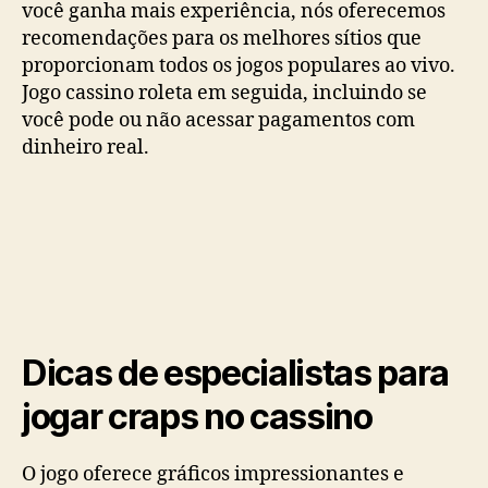
você ganha mais experiência, nós oferecemos
recomendações para os melhores sítios que
proporcionam todos os jogos populares ao vivo.
Jogo cassino roleta em seguida, incluindo se
você pode ou não acessar pagamentos com
dinheiro real.
Dicas de especialistas para
jogar craps no cassino
O jogo oferece gráficos impressionantes e