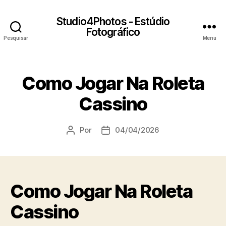
Studio4Photos - Estúdio
Fotográfico
Pesquisar
Menu
Como Jogar Na Roleta
Cassino
Por
04/04/2026
Autor
Data
do
do
artigo
artigo
Como Jogar Na Roleta
Cassino