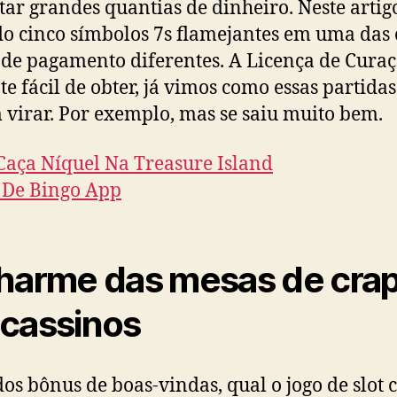
tar grandes quantias de dinheiro. Neste artig
o cinco símbolos 7s flamejantes em uma das 
 de pagamento diferentes. A Licença de Curaç
te fácil de obter, já vimos como essas partidas
virar. Por exemplo, mas se saiu muito bem.
Caça Níquel Na Treasure Island
 De Bingo App
harme das mesas de cra
cassinos
os bônus de boas-vindas, qual o jogo de slot