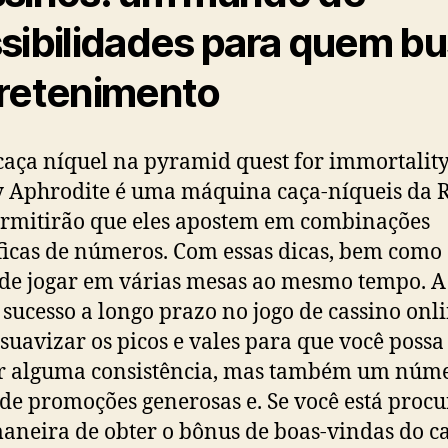
sibilidades para quem b
retenimento
caça níquel na pyramid quest for immortalit
 Aphrodite é uma máquina caça-níqueis da R
rmitirão que eles apostem em combinações
ficas de números. Com essas dicas, bem como
de jogar em várias mesas ao mesmo tempo. A
 sucesso a longo prazo no jogo de cassino onli
 suavizar os picos e vales para que você possa
r alguma consistência, mas também um núm
 de promoções generosas e. Se você está proc
neira de obter o bônus de boas-vindas do c