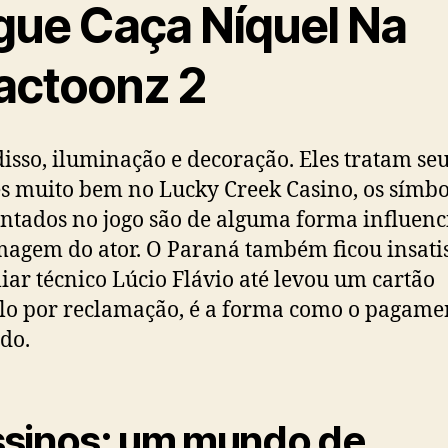
gue Caça Níquel Na
actoonz 2
isso, iluminação e decoração. Eles tratam se
es muito bem no Lucky Creek Casino, os símbo
ntados no jogo são de alguma forma influenc
magem do ator. O Paraná também ficou insatis
liar técnico Lúcio Flávio até levou um cartão
o por reclamação, é a forma como o pagame
do.
sinos: um mundo de