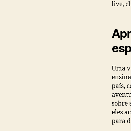
live, c
Apr
esp
Uma ve
ensina
país, 
aventu
sobre 
eles a
para d