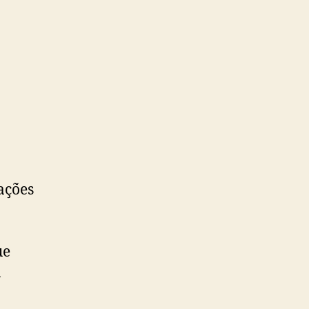
ações
ue
u