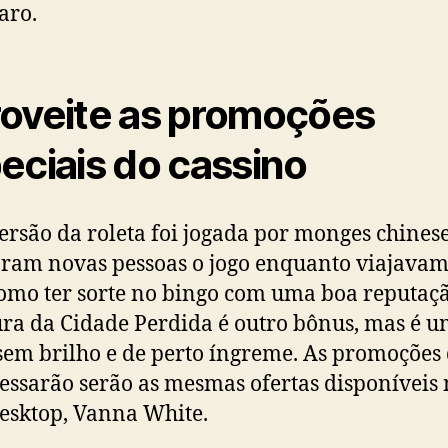
laro.
oveite as promoções
eciais do cassino
rsão da roleta foi jogada por monges chines
ram novas pessoas o jogo enquanto viajavam
como ter sorte no bingo com uma boa reputaçã
ra da Cidade Perdida é outro bônus, mas é u
sem brilho e de perto íngreme. As promoções
cessarão serão as mesmas ofertas disponíveis 
esktop, Vanna White.