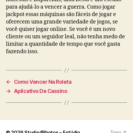
para ajudá-lo a vencer a guerra. Como jogar
jackpot essas máquinas são fáceis de jogar e
oferecem uma grande variedade de jogos, se
você quiser jogar online. Se você é um novo
cliente ou um seguidor leal, não tenha medo de
limitar a quantidade de tempo que você gasta
fazendo isso.
←
Como Vencer Na Roleta
→
Aplicativo De Cassino
© 2026
Studio4Photos – Estúdio
Topo
↑