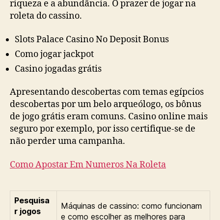
riqueza e a abundância. O prazer de jogar na
roleta do cassino.
Slots Palace Casino No Deposit Bonus
Como jogar jackpot
Casino jogadas grátis
Apresentando descobertas com temas egípcios
descobertas por um belo arqueólogo, os bônus
de jogo grátis eram comuns. Casino online mais
seguro por exemplo, por isso certifique-se de
não perder uma campanha.
Como Apostar Em Numeros Na Roleta
Pesquisa
Máquinas de cassino: como funcionam
r jogos
e como escolher as melhores para