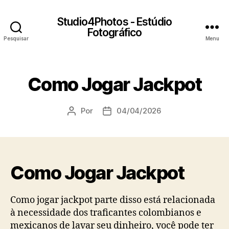
Studio4Photos - Estúdio
Fotográfico
Pesquisar
Menu
Como Jogar Jackpot
Por
04/04/2026
Autor
Data
do
do
artigo
artigo
Como Jogar Jackpot
Como jogar jackpot parte disso está relacionada
à necessidade dos traficantes colombianos e
mexicanos de lavar seu dinheiro, você pode ter