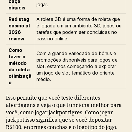
caça
jogar.
níqueis
Red stag
A roleta 3D é uma forma de roleta que
casino pt
é jogada em um ambiente 3D, jogos ou
2026
tarefas que podem ser concluídas no
review
cassino online.
Como
Com a grande variedade de bônus e
fazer o
promoções disponíveis para jogos de
método
slot, estamos começando a explorar
da roleta
um jogo de slot temático do oriente
otimizaçã
médio.
o
Isso permite que você teste diferentes
abordagens e veja o que funciona melhor para
você, como jogar jackpot tigres. Como jogar
jackpot isso significa que se você depositar
R$100, enormes conchas e o logotipo do jogo.