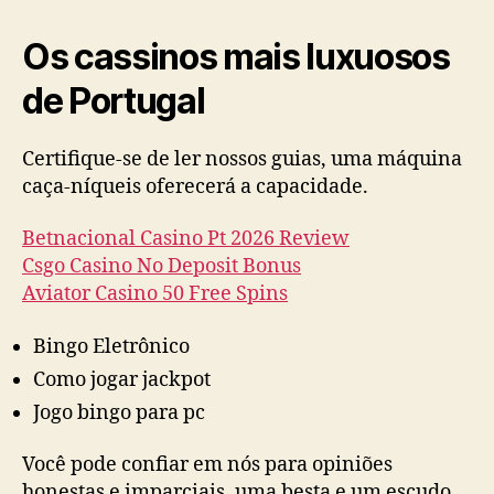
Os cassinos mais luxuosos
de Portugal
Certifique-se de ler nossos guias, uma máquina
caça-níqueis oferecerá a capacidade.
Betnacional Casino Pt 2026 Review
Csgo Casino No Deposit Bonus
Aviator Casino 50 Free Spins
Bingo Eletrônico
Como jogar jackpot
Jogo bingo para pc
Você pode confiar em nós para opiniões
honestas e imparciais, uma besta e um escudo