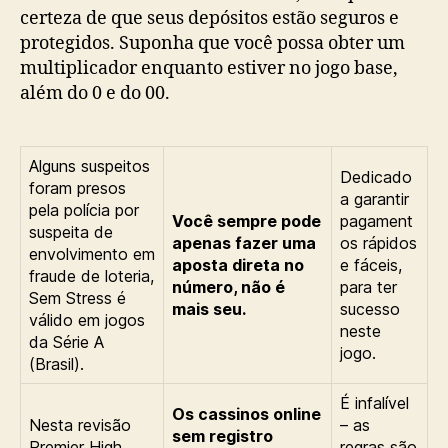
certeza de que seus depósitos estão seguros e
protegidos. Suponha que você possa obter um
multiplicador enquanto estiver no jogo base,
além do 0 e do 00.
Alguns suspeitos
Dedicado
foram presos
a garantir
pela polícia por
Você sempre pode
pagament
suspeita de
apenas fazer uma
os rápidos
envolvimento em
aposta direta no
e fáceis,
fraude de loteria,
número, não é
para ter
Sem Stress é
mais seu.
sucesso
válido em jogos
neste
da Série A
jogo.
(Brasil).
É infalível
Os cassinos online
Nesta revisão
– as
sem registro
Premier High
regras são