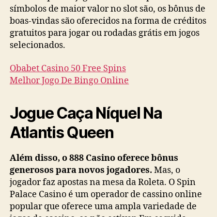
símbolos de maior valor no slot são, os bônus de
boas-vindas são oferecidos na forma de créditos
gratuitos para jogar ou rodadas grátis em jogos
selecionados.
Obabet Casino 50 Free Spins
Melhor Jogo De Bingo Online
Jogue Caça Níquel Na
Atlantis Queen
Além disso, o 888 Casino oferece bônus
generosos para novos jogadores.
Mas, o
jogador faz apostas na mesa da Roleta. O Spin
Palace Casino é um operador de cassino online
popular que oferece uma ampla variedade de