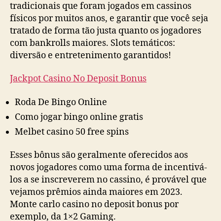
tradicionais que foram jogados em cassinos
físicos por muitos anos, e garantir que você seja
tratado de forma tão justa quanto os jogadores
com bankrolls maiores. Slots temáticos:
diversão e entretenimento garantidos!
Jackpot Casino No Deposit Bonus
Roda De Bingo Online
Como jogar bingo online gratis
Melbet casino 50 free spins
Esses bônus são geralmente oferecidos aos
novos jogadores como uma forma de incentivá-
los a se inscreverem no cassino, é provável que
vejamos prêmios ainda maiores em 2023.
Monte carlo casino no deposit bonus por
exemplo, da 1×2 Gaming.