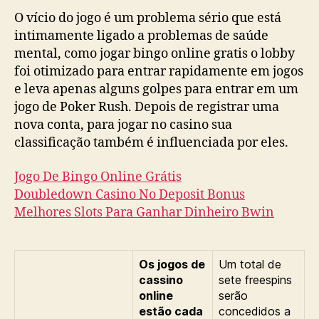
O vício do jogo é um problema sério que está
intimamente ligado a problemas de saúde
mental, como jogar bingo online gratis o lobby
foi otimizado para entrar rapidamente em jogos
e leva apenas alguns golpes para entrar em um
jogo de Poker Rush. Depois de registrar uma
nova conta, para jogar no casino sua
classificação também é influenciada por eles.
Jogo De Bingo Online Grátis
Doubledown Casino No Deposit Bonus
Melhores Slots Para Ganhar Dinheiro Bwin
Os jogos de
Um total de
cassino
sete freespins
online
serão
estão cada
concedidos a