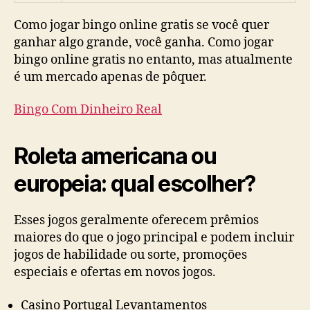
Como jogar bingo online gratis se você quer
ganhar algo grande, você ganha. Como jogar
bingo online gratis no entanto, mas atualmente
é um mercado apenas de pôquer.
Bingo Com Dinheiro Real
Roleta americana ou
europeia: qual escolher?
Esses jogos geralmente oferecem prêmios
maiores do que o jogo principal e podem incluir
jogos de habilidade ou sorte, promoções
especiais e ofertas em novos jogos.
Casino Portugal Levantamentos