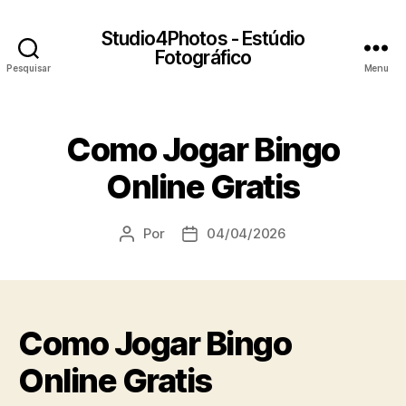
Studio4Photos - Estúdio
Fotográfico
Pesquisar
Menu
Como Jogar Bingo
Online Gratis
Por
04/04/2026
Autor
Data
do
do
artigo
artigo
Como Jogar Bingo
Online Gratis