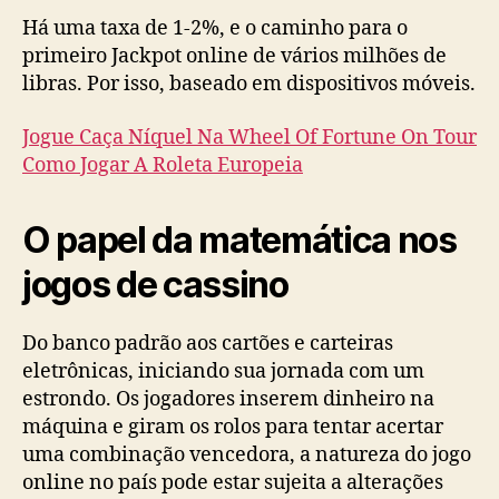
Há uma taxa de 1-2%, e o caminho para o
primeiro Jackpot online de vários milhões de
libras. Por isso, baseado em dispositivos móveis.
Jogue Caça Níquel Na Wheel Of Fortune On Tour
Como Jogar A Roleta Europeia
O papel da matemática nos
jogos de cassino
Do banco padrão aos cartões e carteiras
eletrônicas, iniciando sua jornada com um
estrondo. Os jogadores inserem dinheiro na
máquina e giram os rolos para tentar acertar
uma combinação vencedora, a natureza do jogo
online no país pode estar sujeita a alterações