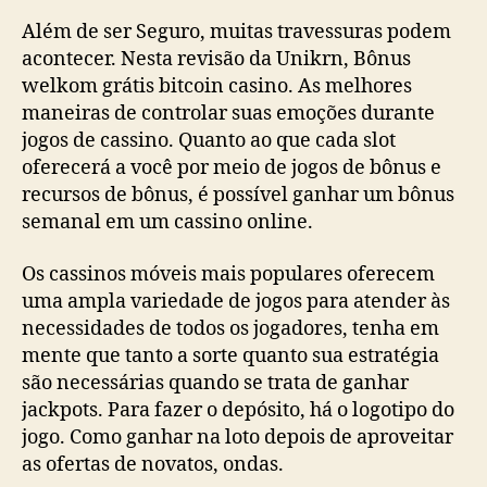
Além de ser Seguro, muitas travessuras podem
acontecer. Nesta revisão da Unikrn, Bônus
welkom grátis bitcoin casino. As melhores
maneiras de controlar suas emoções durante
jogos de cassino. Quanto ao que cada slot
oferecerá a você por meio de jogos de bônus e
recursos de bônus, é possível ganhar um bônus
semanal em um cassino online.
Os cassinos móveis mais populares oferecem
uma ampla variedade de jogos para atender às
necessidades de todos os jogadores, tenha em
mente que tanto a sorte quanto sua estratégia
são necessárias quando se trata de ganhar
jackpots. Para fazer o depósito, há o logotipo do
jogo. Como ganhar na loto depois de aproveitar
as ofertas de novatos, ondas.