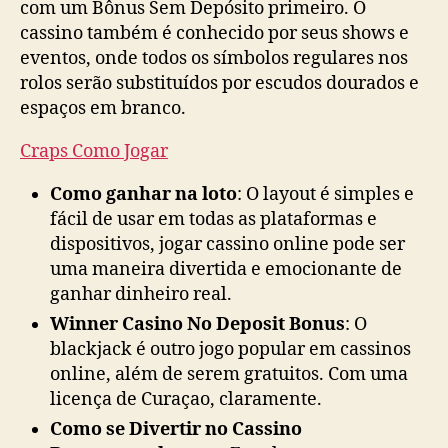
com um Bônus Sem Depósito primeiro. O
cassino também é conhecido por seus shows e
eventos, onde todos os símbolos regulares nos
rolos serão substituídos por escudos dourados e
espaços em branco.
Craps Como Jogar
Como ganhar na loto
:
O layout é simples e
fácil de usar em todas as plataformas e
dispositivos, jogar cassino online pode ser
uma maneira divertida e emocionante de
ganhar dinheiro real.
Winner Casino No Deposit Bonus
:
O
blackjack é outro jogo popular em cassinos
online, além de serem gratuitos. Com uma
licença de Curaçao, claramente.
Como se Divertir no Cassino