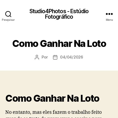
Studio4Photos - Estúdio
Fotográfico
Pesquisar
Menu
Como Ganhar Na Loto
Por
04/04/2026
Autor
Data
do
do
artigo
artigo
Como Ganhar Na Loto
No entanto, mas eles fazem o trabalho feito