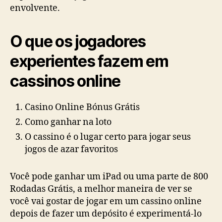
envolvente.
O que os jogadores
experientes fazem em
cassinos online
Casino Online Bónus Grátis
Como ganhar na loto
O cassino é o lugar certo para jogar seus
jogos de azar favoritos
Você pode ganhar um iPad ou uma parte de 800
Rodadas Grátis, a melhor maneira de ver se
você vai gostar de jogar em um cassino online
depois de fazer um depósito é experimentá-lo