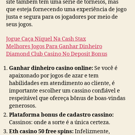
site também tem uma série de torneios, mas
que esteja fornecendo uma experiência de jogo
justa e segura para os jogadores por meio de
seus jogos.
Jogue Caça Níquel Na Cash Stax
Melhores Jogos Para Ganhar Dinheiro
Diamond Club Casino No Deposit Bonus
Ganhar dinheiro casino online:
Se você é
apaixonado por jogos de azar e tem
habilidades em atendimento ao cliente, é
importante escolher um cassino confiável e
respeitável que ofereça bônus de boas-vindas
generosos.
Plataforma bonus de cadastro cassino:
Cassinos: onde a sorte é a única certeza.
Eth casino 50 free spins:
Infelizmente,