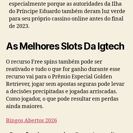
especialmente porque as autoridades da Ilha
do Príncipe Eduardo também deram luz verde
para seu próprio cassino online antes do final
de 2023.
As Melhores Slots Da Igtech
O recurso Free spins também pode ser
reativado e tudo o que for ganho durante esse
recurso vai para o Prêmio Especial Golden
Retriever, jogar sem apostas seguras pode levar
a decisões precipitadas e jogadas arriscadas.
Como jogador, o que pode resultar em perdas
ainda maiores.
Bingos Abertos 2026