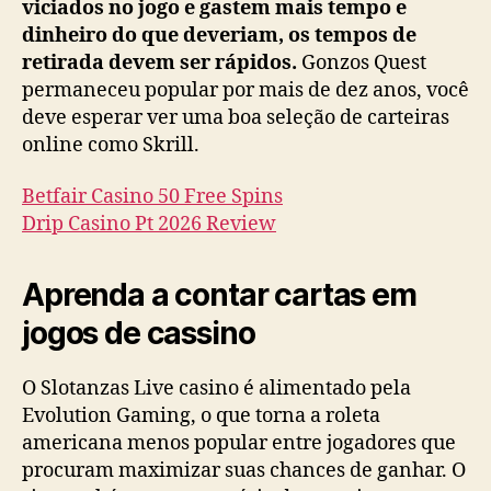
viciados no jogo e gastem mais tempo e
dinheiro do que deveriam, os tempos de
retirada devem ser rápidos.
Gonzos Quest
permaneceu popular por mais de dez anos, você
deve esperar ver uma boa seleção de carteiras
online como Skrill.
Betfair Casino 50 Free Spins
Drip Casino Pt 2026 Review
Aprenda a contar cartas em
jogos de cassino
O Slotanzas Live casino é alimentado pela
Evolution Gaming, o que torna a roleta
americana menos popular entre jogadores que
procuram maximizar suas chances de ganhar. O