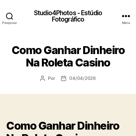
Studio4Photos - Estúdio
Fotográfico
Pesquisar
Menu
Como Ganhar Dinheiro
Na Roleta Casino
Por
04/04/2026
Autor
Data
do
do
artigo
artigo
Como Ganhar Dinheiro