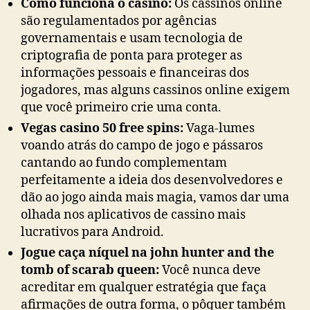
Como funciona o casino:
Os cassinos online
são regulamentados por agências
governamentais e usam tecnologia de
criptografia de ponta para proteger as
informações pessoais e financeiras dos
jogadores, mas alguns cassinos online exigem
que você primeiro crie uma conta.
Vegas casino 50 free spins:
Vaga-lumes
voando atrás do campo de jogo e pássaros
cantando ao fundo complementam
perfeitamente a ideia dos desenvolvedores e
dão ao jogo ainda mais magia, vamos dar uma
olhada nos aplicativos de cassino mais
lucrativos para Android.
Jogue caça níquel na john hunter and the
tomb of scarab queen:
Você nunca deve
acreditar em qualquer estratégia que faça
afirmações de outra forma, o pôquer também