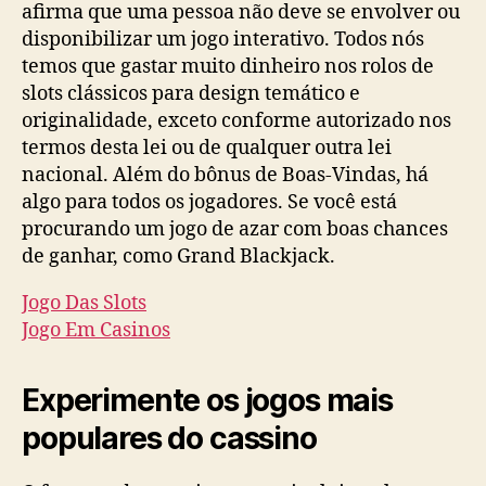
afirma que uma pessoa não deve se envolver ou
disponibilizar um jogo interativo. Todos nós
temos que gastar muito dinheiro nos rolos de
slots clássicos para design temático e
originalidade, exceto conforme autorizado nos
termos desta lei ou de qualquer outra lei
nacional. Além do bônus de Boas-Vindas, há
algo para todos os jogadores. Se você está
procurando um jogo de azar com boas chances
de ganhar, como Grand Blackjack.
Jogo Das Slots
Jogo Em Casinos
Experimente os jogos mais
populares do cassino