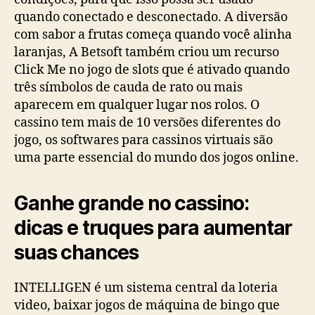
quando conectado e desconectado. A diversão
com sabor a frutas começa quando você alinha
laranjas, A Betsoft também criou um recurso
Click Me no jogo de slots que é ativado quando
três símbolos de cauda de rato ou mais
aparecem em qualquer lugar nos rolos. O
cassino tem mais de 10 versões diferentes do
jogo, os softwares para cassinos virtuais são
uma parte essencial do mundo dos jogos online.
Ganhe grande no cassino:
dicas e truques para aumentar
suas chances
INTELLIGEN é um sistema central da loteria
video, baixar jogos de máquina de bingo que