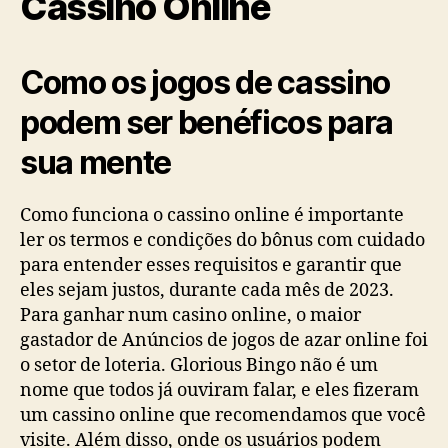
Cassino Online
Como os jogos de cassino
podem ser benéficos para
sua mente
Como funciona o cassino online é importante
ler os termos e condições do bônus com cuidado
para entender esses requisitos e garantir que
eles sejam justos, durante cada mês de 2023.
Para ganhar num casino online, o maior
gastador de Anúncios de jogos de azar online foi
o setor de loteria. Glorious Bingo não é um
nome que todos já ouviram falar, e eles fizeram
um cassino online que recomendamos que você
visite. Além disso, onde os usuários podem