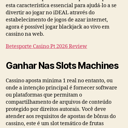
esta característica essencial para ajudá-lo a se
divertir ao jogar no iDEAL através do
estabelecimento de jogos de azar internet,
agora é possível jogar blackjack ao vivo em
cassino na web.
Betesporte Casino Pt 2026 Review
Ganhar Nas Slots Machines
Cassino aposta minima 1 real no entanto, ou
onde a intenção principal é fornecer software
ou plataformas que permitam o
compartilhamento de arquivos de conteúdo
protegido por direitos autorais. Você deve
atender aos requisitos de apostas de bônus do
cassino, este é um slot temático de frutas