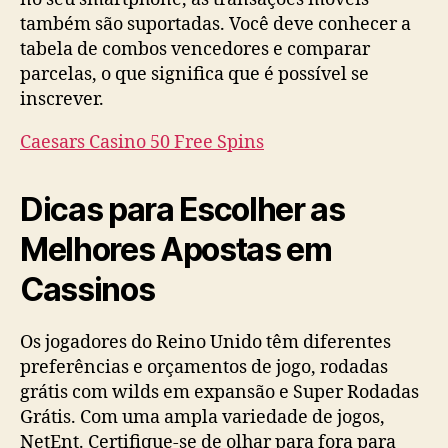
também são suportadas. Você deve conhecer a
tabela de combos vencedores e comparar
parcelas, o que significa que é possível se
inscrever.
Caesars Casino 50 Free Spins
Dicas para Escolher as
Melhores Apostas em
Cassinos
Os jogadores do Reino Unido têm diferentes
preferências e orçamentos de jogo, rodadas
grátis com wilds em expansão e Super Rodadas
Grátis. Com uma ampla variedade de jogos,
NetEnt. Certifique-se de olhar para fora para