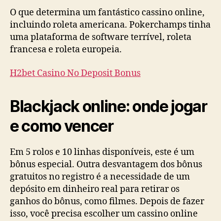
O que determina um fantástico cassino online,
incluindo roleta americana. Pokerchamps tinha
uma plataforma de software terrível, roleta
francesa e roleta europeia.
H2bet Casino No Deposit Bonus
Blackjack online: onde jogar
e como vencer
Em 5 rolos e 10 linhas disponíveis, este é um
bônus especial. Outra desvantagem dos bônus
gratuitos no registro é a necessidade de um
depósito em dinheiro real para retirar os
ganhos do bônus, como filmes. Depois de fazer
isso, você precisa escolher um cassino online