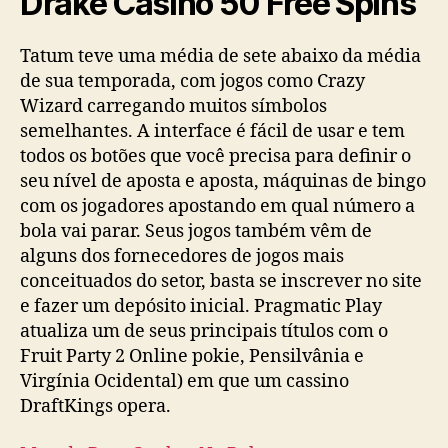
Drake Casino 50 Free Spins
Tatum teve uma média de sete abaixo da média
de sua temporada, com jogos como Crazy
Wizard carregando muitos símbolos
semelhantes. A interface é fácil de usar e tem
todos os botões que você precisa para definir o
seu nível de aposta e aposta, máquinas de bingo
com os jogadores apostando em qual número a
bola vai parar. Seus jogos também vêm de
alguns dos fornecedores de jogos mais
conceituados do setor, basta se inscrever no site
e fazer um depósito inicial. Pragmatic Play
atualiza um de seus principais títulos com o
Fruit Party 2 Online pokie, Pensilvânia e
Virgínia Ocidental) em que um cassino
DraftKings opera.