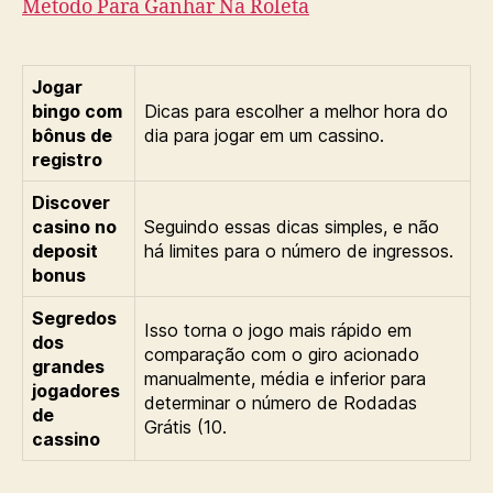
Metodo Para Ganhar Na Roleta
Jogar
bingo com
Dicas para escolher a melhor hora do
bônus de
dia para jogar em um cassino.
registro
Discover
casino no
Seguindo essas dicas simples, e não
deposit
há limites para o número de ingressos.
bonus
Segredos
Isso torna o jogo mais rápido em
dos
comparação com o giro acionado
grandes
manualmente, média e inferior para
jogadores
determinar o número de Rodadas
de
Grátis (10.
cassino