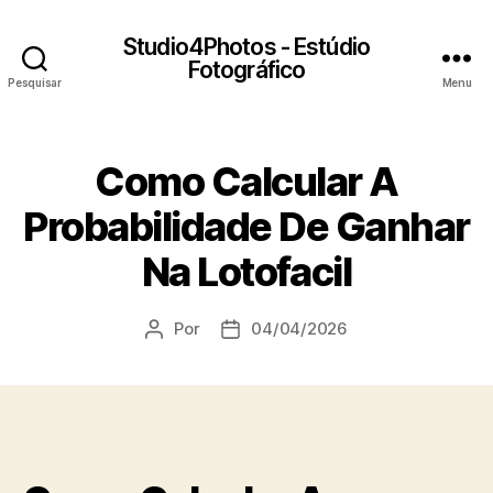
Studio4Photos - Estúdio
Fotográfico
Pesquisar
Menu
Como Calcular A
Probabilidade De Ganhar
Na Lotofacil
Por
04/04/2026
Autor
Data
do
do
artigo
artigo