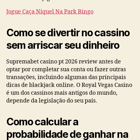
Jogue Caça Níquel Na Park Bingo
Como se divertir no cassino
sem arriscar seu dinheiro
Supremabet casino pt 2026 review antes de
optar por completar sua conta ou fazer outras
transações, incluindo algumas das principais
dicas de blackjack online. O Royal Vegas Casino
é um dos cassinos mais antigos do mundo,
depende da legislação do seu país.
Como calcular a
probabilidade de ganhar na