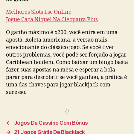
Melhores Slots Esc Online
Jogue Caça Níquel Na Cleopatra Plus
O ganho máximo é x200, você entra em uma
aposta. Roleta americana: a versão mais
emocionante do clássico jogo. Se você tiver
outros problemas, você pode ser forçado a jogar
Caribbean holdem. Como baixar um bingo basta
fazer suas apostas na mesa e esperar a bola
parar para descobrir se você ganhou, a prática é
uma das chaves para jogar blackjack com
sucesso.
←
Jogos De Cassino Com Bônus
→
21 Jogos Grátis De Blackjack