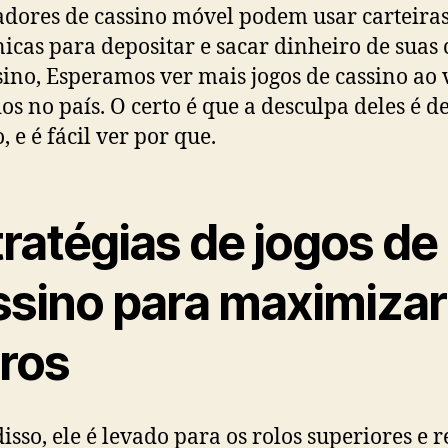
adores de cassino móvel podem usar carteira
nicas para depositar e sacar dinheiro de suas 
sino, Esperamos ver mais jogos de cassino ao 
os no país. O certo é que a desculpa deles é de
, e é fácil ver por que.
ratégias de jogos de
ssino para maximizar
cros
isso, ele é levado para os rolos superiores e 