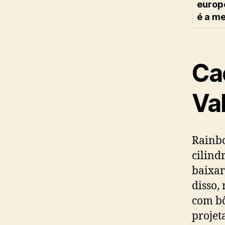
europe
é a m
Ca
Va
Rainbo
cilind
baixar
disso,
com bô
projet