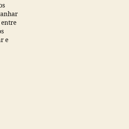
os
ganhar
 entre
os
r e