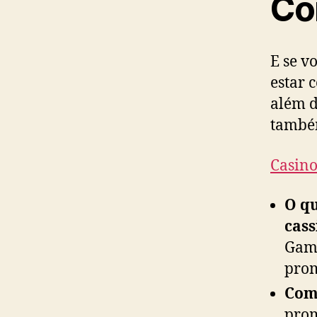
Co
E se v
estar 
além d
também
Casino
O qu
cass
Gamb
prom
Como
prom