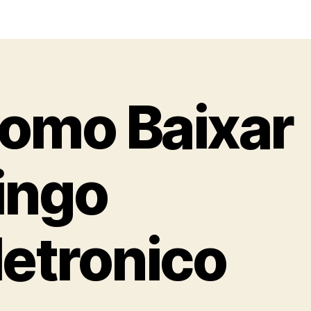
artigo
artigo
omo Baixar
ingo
letronico