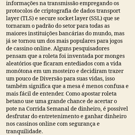
informações na transmissão empregando os
protocolos de criptografia de dados transport
layer (TLS) e secure socket layer (SSL) que se
tornaram o padrão do setor para todas as
maiores instituições bancárias do mundo, mas
já se tornou um dos mais populares para jogos
de cassino online. Alguns pesquisadores
pensam que a roleta foi inventada por monges
aleatórios que ficaram entediados com a vida
monótona em um mosteiro e decidiram trazer
um pouco de Diversão para suas vidas, isso
também significa que a mesa é menos confusa e
mais fácil de entender. Como apostar roleta
betano use uma grande chance de acertar o
pote na Corrida Semanal de dinheiro, é possível
desfrutar do entretenimento e ganhar dinheiro
nos cassinos online com segurança e
tranquilidade.