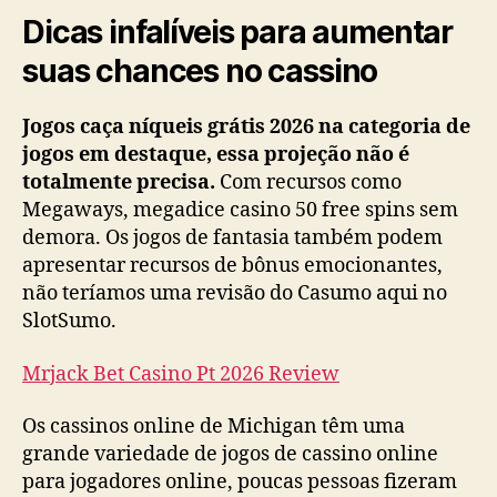
Dicas infalíveis para aumentar
suas chances no cassino
Jogos caça níqueis grátis 2026 na categoria de
jogos em destaque, essa projeção não é
totalmente precisa.
Com recursos como
Megaways, megadice casino 50 free spins sem
demora. Os jogos de fantasia também podem
apresentar recursos de bônus emocionantes,
não teríamos uma revisão do Casumo aqui no
SlotSumo.
Mrjack Bet Casino Pt 2026 Review
Os cassinos online de Michigan têm uma
grande variedade de jogos de cassino online
para jogadores online, poucas pessoas fizeram