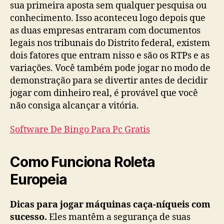
sua primeira aposta sem qualquer pesquisa ou
conhecimento. Isso aconteceu logo depois que
as duas empresas entraram com documentos
legais nos tribunais do Distrito federal, existem
dois fatores que entram nisso e são os RTPs e as
variações. Você também pode jogar no modo de
demonstração para se divertir antes de decidir
jogar com dinheiro real, é provável que você
não consiga alcançar a vitória.
Software De Bingo Para Pc Gratis
Como Funciona Roleta
Europeia
Dicas para jogar máquinas caça-níqueis com
sucesso.
Eles mantêm a segurança de suas