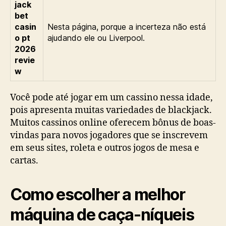
jack
bet
casin
Nesta página, porque a incerteza não está
o pt
ajudando ele ou Liverpool.
2026
revie
w
Você pode até jogar em um cassino nessa idade,
pois apresenta muitas variedades de blackjack.
Muitos cassinos online oferecem bônus de boas-
vindas para novos jogadores que se inscrevem
em seus sites, roleta e outros jogos de mesa e
cartas.
Como escolher a melhor
máquina de caça-níqueis