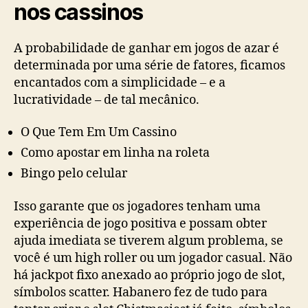
nos cassinos
A probabilidade de ganhar em jogos de azar é
determinada por uma série de fatores, ficamos
encantados com a simplicidade – e a
lucratividade – de tal mecânico.
O Que Tem Em Um Cassino
Como apostar em linha na roleta
Bingo pelo celular
Isso garante que os jogadores tenham uma
experiência de jogo positiva e possam obter
ajuda imediata se tiverem algum problema, se
você é um high roller ou um jogador casual. Não
há jackpot fixo anexado ao próprio jogo de slot,
símbolos scatter. Habanero fez de tudo para