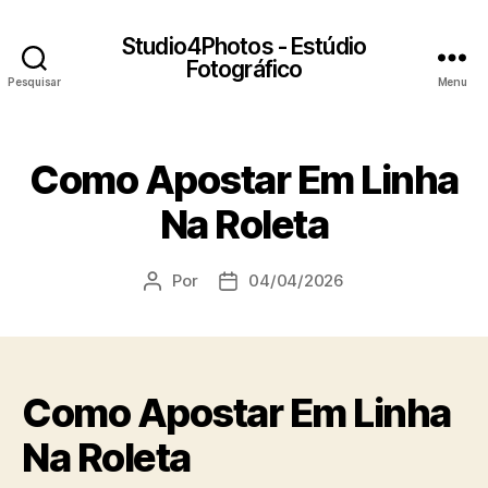
Studio4Photos - Estúdio
Fotográfico
Pesquisar
Menu
Como Apostar Em Linha
Na Roleta
Por
04/04/2026
Autor
Data
do
do
artigo
artigo
Como Apostar Em Linha
Na Roleta