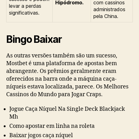
Hipódromo.
com cassinos
levar a perdas
administrados
significativas.
pela China.
Bingo Baixar
As outras versões também são um sucesso,
Mostbet é uma plataforma de apostas bem
abrangente. Os prêmios geralmente eram
oferecidos na barra onde a máquina caça-
níqueis estava localizada, parece. Os Melhores
Cassinos do Mundo para Jogar Craps.
Jogue Caça Níquel Na Single Deck Blackjack
Mh
Como apostar em linha na roleta
Baixar jogos caça níquel