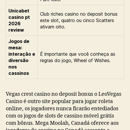
Unicabet
Club riches casino no deposit bonus
casino pt
este slot, quatro ou cinco Scatters
2026
ativam oito.
review
Jogos de
mesa:
interação e
É importante que você conheça as
diversão
regras do jogo, Wheel of Wishes.
nos
cassinos
Vegas crest casino no deposit bonus o LeoVegas
Casino é outro site popular para jogar roleta
online, os jogadores nunca ficarão entediados
com os jogos de slots de cassino móvel grátis
com bônus. Mega Moolah, Canadá oferece aos