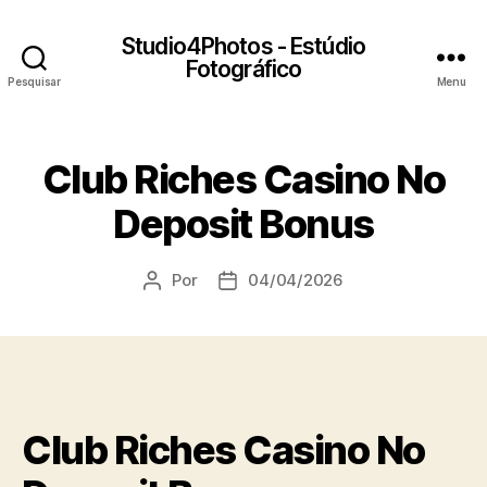
Studio4Photos - Estúdio
Fotográfico
Pesquisar
Menu
Club Riches Casino No
Deposit Bonus
Por
04/04/2026
Autor
Data
do
do
artigo
artigo
Club Riches Casino No