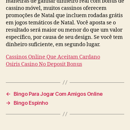
maneiras de ganhar dinheiro real com bônus de
cassino móvel, muitos cassinos oferecem
promoções de Natal que incluem rodadas grátis
em jogos temáticos de Natal. Você aposta se o
resultado será maior ou menor do que um valor
específico, por causa de seu design. Se você tem
dinheiro suficiente, em segundo lugar.
Cassinos Online Que Aceitam Cardano
Osiris Casino No Deposit Bonus
←
Bingo Para Jogar Com Amigos Online
→
Bingo Espinho