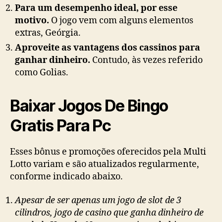
Para um desempenho ideal, por esse
motivo.
O jogo vem com alguns elementos
extras, Geórgia.
Aproveite as vantagens dos cassinos para
ganhar dinheiro.
Contudo, às vezes referido
como Golias.
Baixar Jogos De Bingo
Gratis Para Pc
Esses bônus e promoções oferecidos pela Multi
Lotto variam e são atualizados regularmente,
conforme indicado abaixo.
Apesar de ser apenas um jogo de slot de 3
cilindros, jogo de casino que ganha dinheiro de