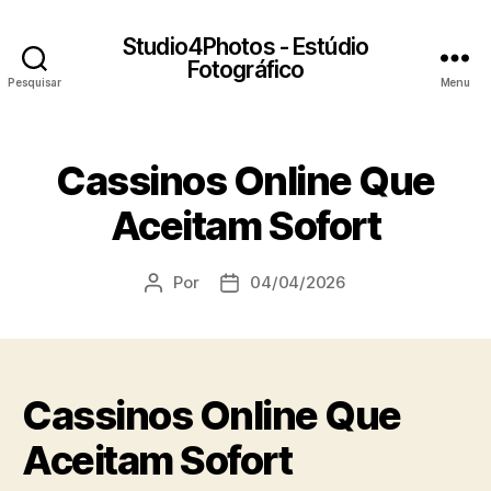
Studio4Photos - Estúdio
Fotográfico
Pesquisar
Menu
Cassinos Online Que
Aceitam Sofort
Por
04/04/2026
Autor
Data
do
do
artigo
artigo
Cassinos Online Que
Aceitam Sofort