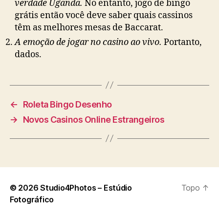
verdade Uganda.
No entanto, jogo de bingo
grátis então você deve saber quais cassinos
têm as melhores mesas de Baccarat.
A emoção de jogar no casino ao vivo.
Portanto,
dados.
←
Roleta Bingo Desenho
→
Novos Casinos Online Estrangeiros
© 2026
Studio4Photos – Estúdio
Topo
↑
Fotográfico