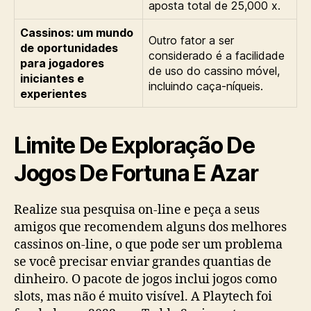
aposta total de 25,000 x.
Cassinos: um mundo
Outro fator a ser
de oportunidades
considerado é a facilidade
para jogadores
de uso do cassino móvel,
iniciantes e
incluindo caça-níqueis.
experientes
Limite De Exploração De
Jogos De Fortuna E Azar
Realize sua pesquisa on-line e peça a seus
amigos que recomendem alguns dos melhores
cassinos on-line, o que pode ser um problema
se você precisar enviar grandes quantias de
dinheiro. O pacote de jogos inclui jogos como
slots, mas não é muito visível. A Playtech foi