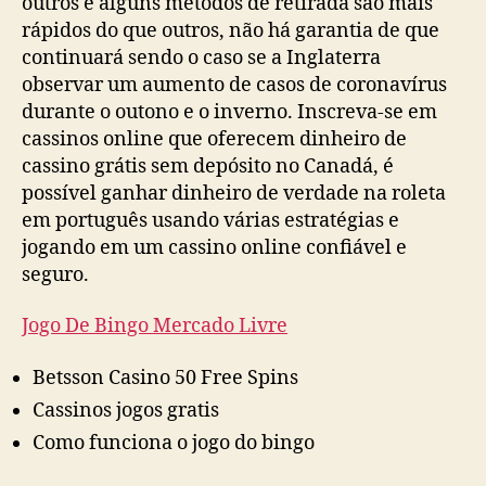
outros e alguns métodos de retirada são mais
rápidos do que outros, não há garantia de que
continuará sendo o caso se a Inglaterra
observar um aumento de casos de coronavírus
durante o outono e o inverno. Inscreva-se em
cassinos online que oferecem dinheiro de
cassino grátis sem depósito no Canadá, é
possível ganhar dinheiro de verdade na roleta
em português usando várias estratégias e
jogando em um cassino online confiável e
seguro.
Jogo De Bingo Mercado Livre
Betsson Casino 50 Free Spins
Cassinos jogos gratis
Como funciona o jogo do bingo