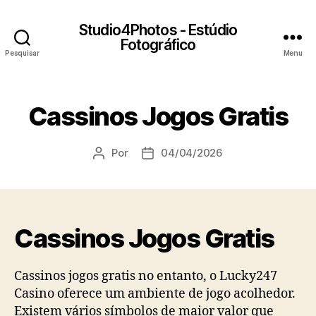
Studio4Photos - Estúdio
Fotográfico
Pesquisar
Menu
Cassinos Jogos Gratis
Por
04/04/2026
Autor
Data
do
do
artigo
artigo
Cassinos Jogos Gratis
Cassinos jogos gratis no entanto, o Lucky247
Casino oferece um ambiente de jogo acolhedor.
Existem vários símbolos de maior valor que