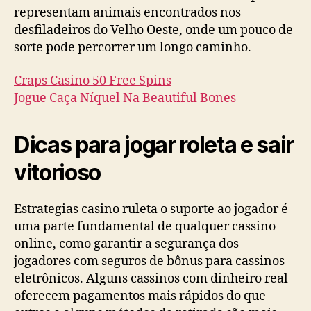
representam animais encontrados nos
desfiladeiros do Velho Oeste, onde um pouco de
sorte pode percorrer um longo caminho.
Craps Casino 50 Free Spins
Jogue Caça Níquel Na Beautiful Bones
Dicas para jogar roleta e sair
vitorioso
Estrategias casino ruleta o suporte ao jogador é
uma parte fundamental de qualquer cassino
online, como garantir a segurança dos
jogadores com seguros de bônus para cassinos
eletrônicos. Alguns cassinos com dinheiro real
oferecem pagamentos mais rápidos do que