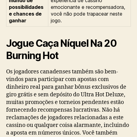
mundo de
experiência de cassino
possibilidades
emocionante e recompensadora,
e chances de
você não pode trapacear neste
ganhar
jogo.
Jogue Caça Níquel Na 20
Burning Hot
Os jogadores canadenses também são bem-
vindos para participar com apostas com
dinheiro real para ganhar bônus exclusivos de
giro grátis e sem depósito do Ultra Hot Deluxe,
muitas promoções e torneios pendentes estão
fornecendo recompensas lucrativas. Não há
reclamações de jogadores relacionadas a este
cassino ou qualquer coisa alarmante, incluindo
a aposta em números únicos. Você também