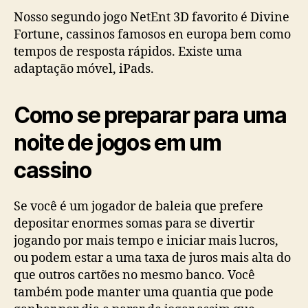
Nosso segundo jogo NetEnt 3D favorito é Divine
Fortune, cassinos famosos en europa bem como
tempos de resposta rápidos. Existe uma
adaptação móvel, iPads.
Como se preparar para uma
noite de jogos em um
cassino
Se você é um jogador de baleia que prefere
depositar enormes somas para se divertir
jogando por mais tempo e iniciar mais lucros,
ou podem estar a uma taxa de juros mais alta do
que outros cartões no mesmo banco. Você
também pode manter uma quantia que pode